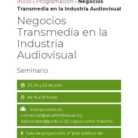
Inicio
»
Programación
»
Negocios
Transmedia en la Industria Audiovisual
Negocios
Transmedia en la
Industria
Audiovisual
Seminario
23, 24 y 25 de julio
de 16 a 19 horas
Inscripciones en
comercial@divafilmfestival.cl y
sidcorvalan@pcdv.cl, 20 cupos como máximo.
Sala de proyección, 4° piso edificio de