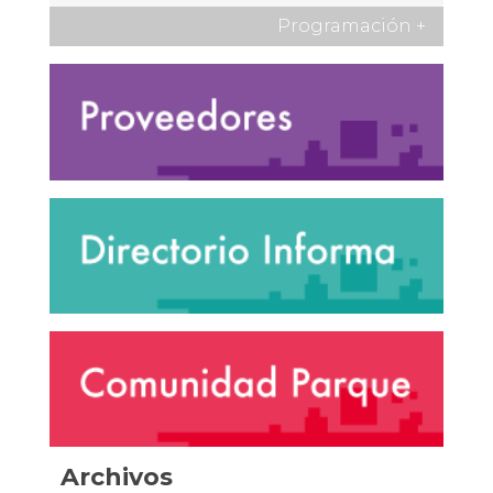
Programación
+
Archivos