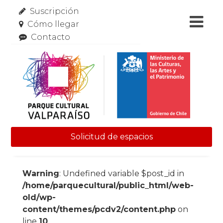
Suscripción
Cómo llegar
Contacto
Solicitud de espacios
Skip to content
Warning
: Undefined variable $post_id in
/home/parquecultural/public_html/web-
old/wp-
content/themes/pcdv2/content.php
on
line
10