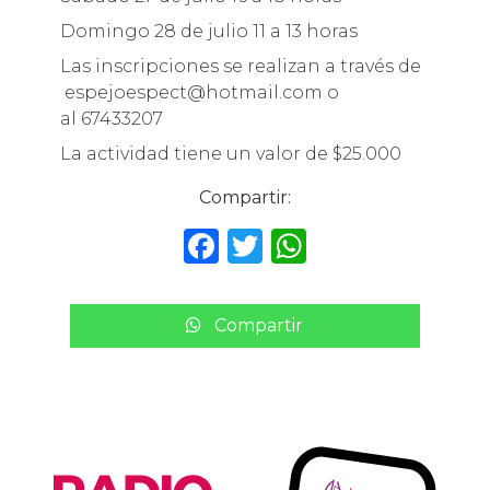
Domingo 28 de julio 11 a 13 horas
Las inscripciones se realizan a través de
espejoespect@hotmail.com o
al 67433207
La actividad tiene un valor de $25.000
Compartir:
F
T
W
a
w
h
c
it
a
Compartir
e
te
ts
b
r
A
o
p
o
p