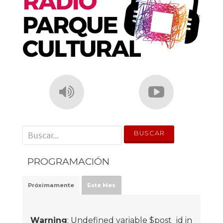
k
' . __('Search for:') . '
PROGRAMACIÓN
Próximamente
Este Mes
Warning
: Undefined variable $post_id in