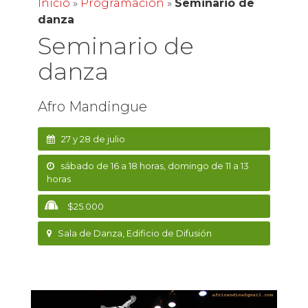
Inicio
»
Programación
»
Seminario de
danza
Seminario de
danza
Afro Mandingue
27 y 28 de julio
sábado de 16 a 18 horas, domingo de 11 a 13
horas
$25.000
Sala de Danza, Edificio de Difusión