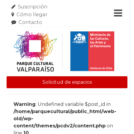
Suscripción
Cómo llegar
Contacto
Solicitud de espacios
Skip to content
Warning
: Undefined variable $post_id in
/home/parquecultural/public_html/web-
old/wp-
content/themes/pcdv2/content.php
on
line
10