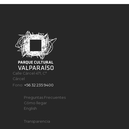
Calle Cárcel 471, C°
Cárcel
Fono:
+56 32 235 9400
Preguntas Frecuentes
Cómo llegar
English
Transparencia