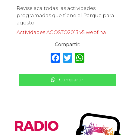
Revise acá todas las actividades
programadas que tiene el Parque para
agosto
Actividades AGOSTO2013 v5 webfinal
Compartir:
F
T
W
a
w
h
c
it
a
Compartir
e
te
ts
b
r
A
o
p
o
p
k