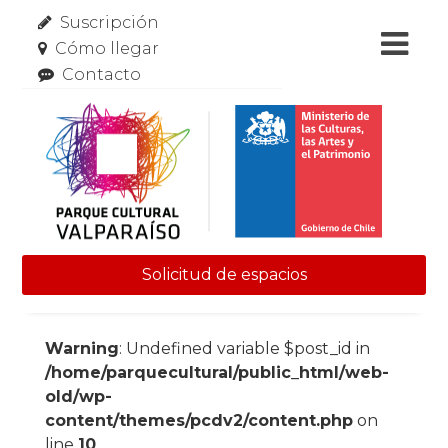
Suscripción
Cómo llegar
Contacto
Solicitud de espacios
Skip to content
Warning
: Undefined variable $post_id in
/home/parquecultural/public_html/web-
old/wp-
content/themes/pcdv2/content.php
on
line
10