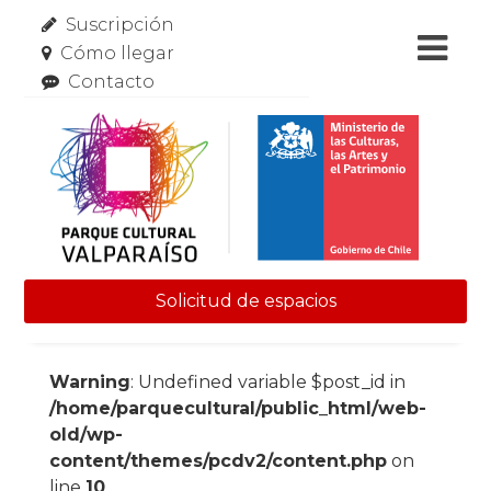
Suscripción
Cómo llegar
Contacto
Solicitud de espacios
Skip to content
Warning
: Undefined variable $post_id in
/home/parquecultural/public_html/web-
old/wp-
content/themes/pcdv2/content.php
on
line
10