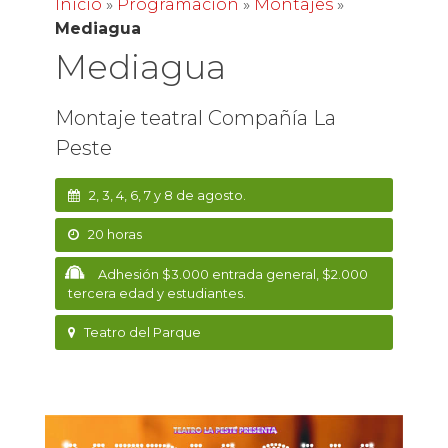
Inicio
»
Programación
»
Montajes
»
Mediagua
Mediagua
Montaje teatral Compañía La
Peste
2, 3, 4, 6, 7 y 8 de agosto.
20 horas
Adhesión $3.000 entrada general, $2.000
tercera edad y estudiantes.
Teatro del Parque