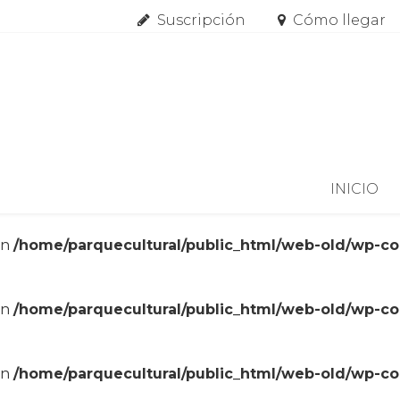
Suscripción
Cómo llegar
Skip to content
INICIO
in
/home/parquecultural/public_html/web-old/wp-c
in
/home/parquecultural/public_html/web-old/wp-c
in
/home/parquecultural/public_html/web-old/wp-c