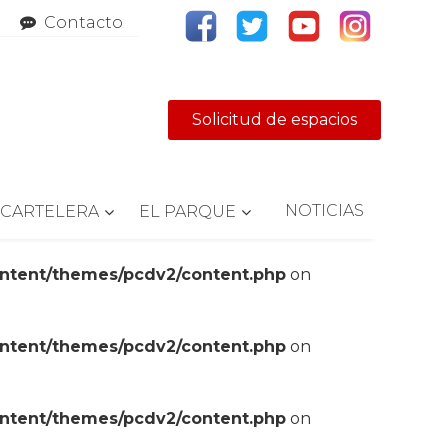
Contacto
Solicitud de espacios
NOTICIAS
CARTELERA
EL PARQUE
ontent/themes/pcdv2/content.php
on
ontent/themes/pcdv2/content.php
on
ontent/themes/pcdv2/content.php
on