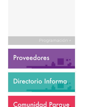
Programación
+