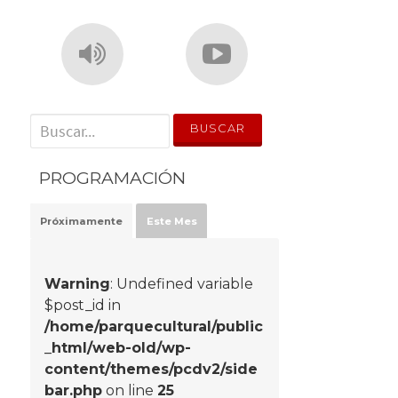
' . __('Search for:') . '
PROGRAMACIÓN
Próximamente
Este Mes
Warning
: Undefined variable
$post_id in
/home/parquecultural/public
_html/web-old/wp-
content/themes/pcdv2/side
bar.php
on line
25