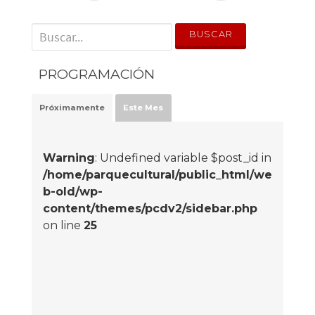
' . __('Search for:') . '
PROGRAMACIÓN
Próximamente
Este Mes
Warning
: Undefined variable $post_id in
/home/parquecultural/public_html/we
b-old/wp-
content/themes/pcdv2/sidebar.php
on line
25