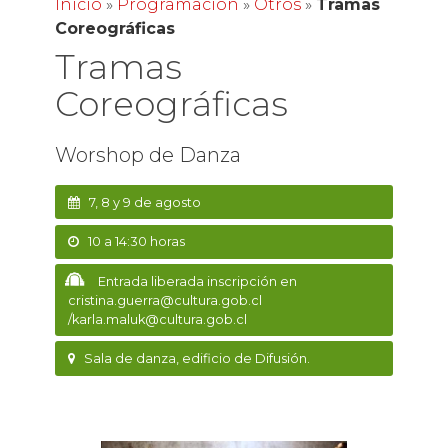
Inicio
»
Programación
»
Otros
»
Tramas
Coreográficas
Tramas
Coreográficas
Worshop de Danza
7, 8 y 9 de agosto
10 a 14:30 horas
Entrada liberada inscripción en
cristina.guerra@cultura.gob.cl
/karla.maluk@cultura.gob.cl
Sala de danza, edificio de Difusión.