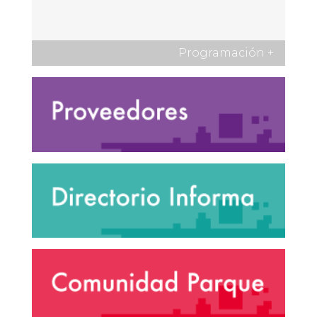
Programación
+