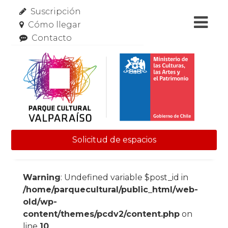
Suscripción
Cómo llegar
Contacto
Solicitud de espacios
Skip to content
Warning
: Undefined variable $post_id in
/home/parquecultural/public_html/web-
old/wp-
content/themes/pcdv2/content.php
on
line
10