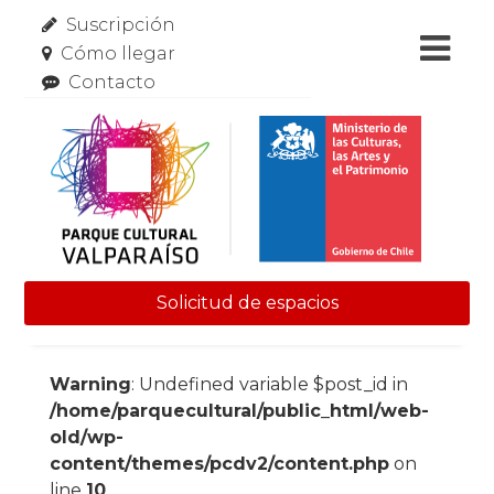
Suscripción
Cómo llegar
Contacto
Solicitud de espacios
Skip to content
Warning
: Undefined variable $post_id in
/home/parquecultural/public_html/web-
old/wp-
content/themes/pcdv2/content.php
on
line
10