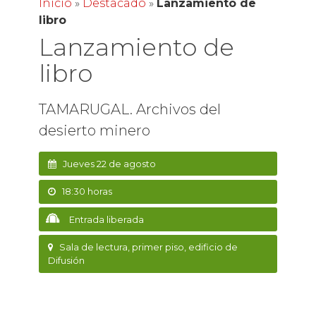
Inicio
»
Destacado
»
Lanzamiento de
libro
Lanzamiento de
libro
TAMARUGAL. Archivos del
desierto minero
Jueves 22 de agosto
18:30 horas
Entrada liberada
Sala de lectura, primer piso, edificio de
Difusión