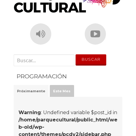
' . __('Search for:') . '
PROGRAMACIÓN
Próximamente
Este Mes
Warning
: Undefined variable $post_id in
/home/parquecultural/public_html/we
b-old/wp-
content/themes/pcdv2/sidebar.php