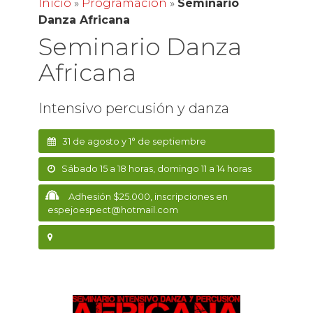
Inicio
»
Programación
»
Seminario
Danza Africana
Seminario Danza
Africana
Intensivo percusión y danza
31 de agosto y 1° de septiembre
Sábado 15 a 18 horas, domingo 11 a 14 horas
Adhesión $25.000, inscripciones en
espejoespect@hotmail.com