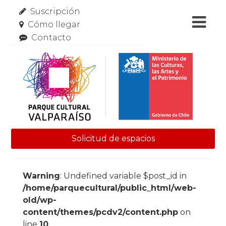
Suscripción
Cómo llegar
Contacto
Solicitud de espacios
Skip to content
Warning
: Undefined variable $post_id in
/home/parquecultural/public_html/web-
old/wp-
content/themes/pcdv2/content.php
on
line
10