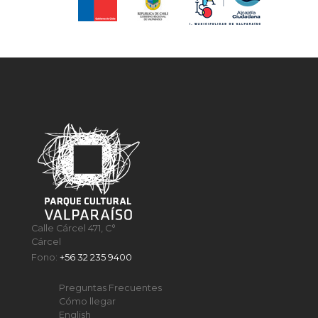
Calle Cárcel 471, C°
Cárcel
Fono:
+56 32 235 9400
Preguntas Frecuentes
Cómo llegar
English