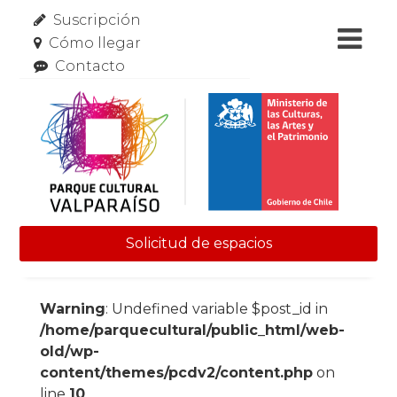
Suscripción
Cómo llegar
Contacto
Solicitud de espacios
Skip to content
Warning
: Undefined variable $post_id in
/home/parquecultural/public_html/web-
old/wp-
content/themes/pcdv2/content.php
on
line
10