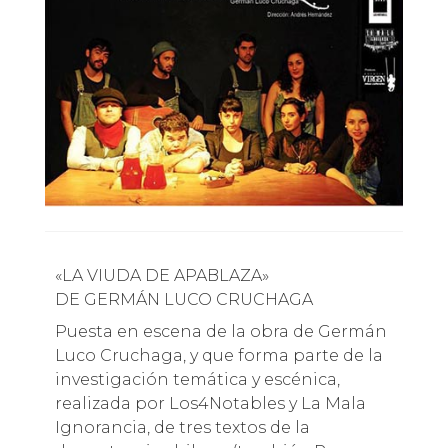
«LA VIUDA DE APABLAZA»
DE GERMÁN LUCO CRUCHAGA
Puesta en escena de la obra de Germán
Luco Cruchaga, y que forma parte de la
investigación temática y escénica,
realizada por Los4Notables y La Mala
Ignorancia, de tres textos de la