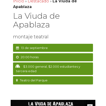
Inicio
»
Destacado
»
La Viuda de
Apablaza
La Viuda de
Apablaza
montaje teatral
13 de septiembre
20:00 horas
$3.000 general, $2.000 estudiantes y
tercera edad
Teatro del Parque