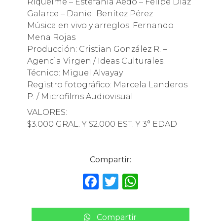
Riquelme – Estefanía Aedo – Felipe Díaz
Galarce – Daniel Benítez Pérez
Música en vivo y arreglos: Fernando
Mena Rojas
Producción: Cristian González R. –
Agencia Virgen / Ideas Culturales.
Técnico: Miguel Alvayay
Registro fotográfico: Marcela Landeros
P. / Microfilms Audiovisual
VALORES:
$3.000 GRAL. Y $2.000 EST. Y 3° EDAD
Compartir:
F
T
W
a
w
h
c
it
a
Compartir