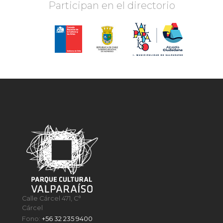
Participan en el directorio
Calle Cárcel 471, C°
Cárcel
Fono:
+56 32 235 9400