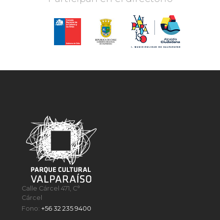
Calle Cárcel 471, C°
Cárcel
Fono:
+56 32 235 9400