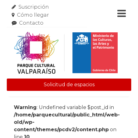
Suscripción
Cómo llegar
Contacto
Solicitud de espacios
Skip to content
Warning
: Undefined variable $post_id in
/home/parquecultural/public_html/web-
old/wp-
content/themes/pcdv2/content.php
on
line
10