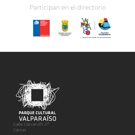
Participan en el directorio
Calle Cárcel 471, C°
Cárcel