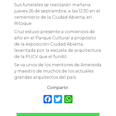
Sus funerales se realizarán mañana
jueves 26 de septiembre, a las 12:30 en el
cementerio de la Ciudad Abierta, en
Ritoque.
Cruz estuvo presente a comienzos de
año en el Parque Cultural a propósito
de la exposición Ciudad Abierta,
levantada por la escuela de arquitectura
de la PUCV que el fundó.
Se va unos de los mentores de Amereida
y maestro de muchos de los actuales
grandes arquitectos del país.
Compartir:
F
T
W
a
w
h
c
it
a