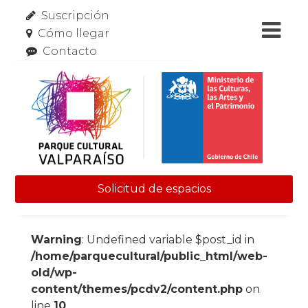
Suscripción
Cómo llegar
Contacto
Solicitud de espacios
Skip to content
Warning
: Undefined variable $post_id in
/home/parquecultural/public_html/web-
old/wp-
content/themes/pcdv2/content.php
on
line
10