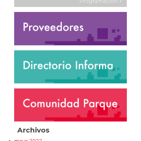
Programación
+
Archivos