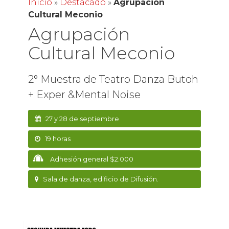
Inicio
»
Destacado
»
Agrupación
Cultural Meconio
Agrupación
Cultural Meconio
2° Muestra de Teatro Danza Butoh
+ Exper &Mental Noise
27 y 28 de septiembre
19 horas
Adhesión general $2.000
Sala de danza, edificio de Difusión.