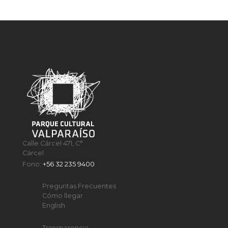
Calle Cárcel 471, C°
Cárcel
Fono:
+56 32 235 9400
Preguntas Frecuentes
Cómo llegar
English
Transparencia