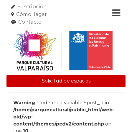
Suscripción
Cómo llegar
Contacto
Solicitud de espacios
Skip to content
Warning
: Undefined variable $post_id in
/home/parquecultural/public_html/web-
old/wp-
content/themes/pcdv2/content.php
on
line
10