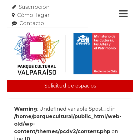
Suscripción
Cómo llegar
Contacto
Solicitud de espacios
Skip to content
Warning
: Undefined variable $post_id in
/home/parquecultural/public_html/web-
old/wp-
content/themes/pcdv2/content.php
on
line
10