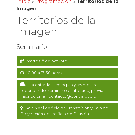
Inicio
»
Programación
»
Territorios de la
Imagen
Territorios de la
Imagen
Seminario
Martes 1° de octubre
10:00 a 13:30 horas
La entrada al coloquio y las mesas
redondas del seminario es liberada, previa
inscripción en contacto@contrafoco.cl.
Sala 5 del edificio de Transmisión y Sala de
Proyección del edificio de Difusión.