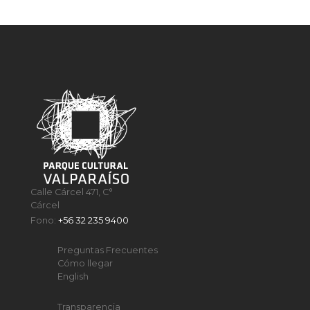
Calle Cárcel 471, C°
Cárcel
Fono:
+56 32 235 9400
Preguntas Frecuentes
Cómo llegar
English
Transparencia