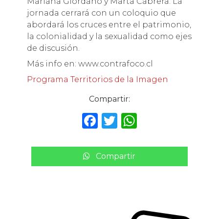
Mariana Giordano y Marta Cabrera. La
jornada cerrará con un coloquio que
abordará los cruces entre el patrimonio,
la colonialidad y la sexualidad como ejes
de discusión.
Más info en: www.contrafoco.cl
Programa Territorios de la Imagen
Compartir:
F
T
W
a
w
h
c
it
a
Compartir
e
te
ts
b
r
A
o
p
o
p