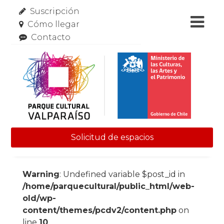
Suscripción
Cómo llegar
Contacto
Solicitud de espacios
Skip to content
Warning
: Undefined variable $post_id in
/home/parquecultural/public_html/web-
old/wp-
content/themes/pcdv2/content.php
on
line
10