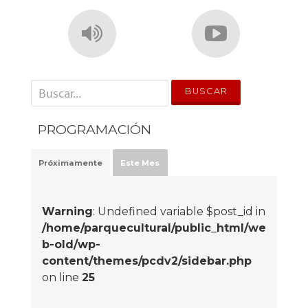
' . __('Search for:') . '
PROGRAMACIÓN
Próximamente
Este Mes
Warning
: Undefined variable $post_id in
/home/parquecultural/public_html/we
b-old/wp-
content/themes/pcdv2/sidebar.php
on line
25