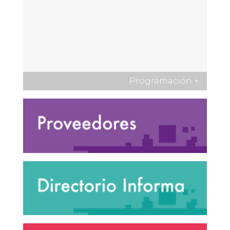
Programación
+