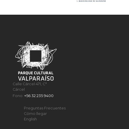
Calle Cárcel 471, C°
Cárcel
Fono:
+56 32 235 9400
Preguntas Frecuentes
Cómo llegar
English