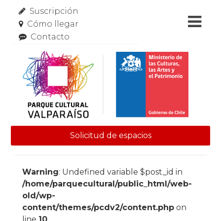
Suscripción
Cómo llegar
Contacto
Solicitud de espacios
Skip to content
Warning
: Undefined variable $post_id in
/home/parquecultural/public_html/web-
old/wp-
content/themes/pcdv2/content.php
on
line
10