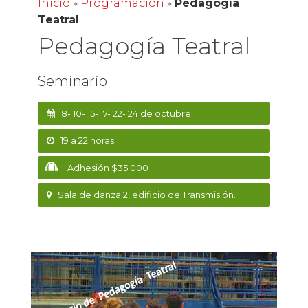
Inicio
»
Programación
»
Pedagogía
Teatral
Pedagogía Teatral
Seminario
8- 10- 15- 17- 22- 24 de octubre
19 a 22 horas
Adhesión $35.000
Sala de danza 2, edificio de Transmisión.