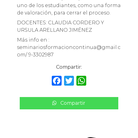
uno de los estudiantes, como una forma
de valoración, para cerrar el proceso.
DOCENTES: CLAUDIA CORDERO Y
URSULA ARELLANO JIMÉNEZ
Más info en :
seminariosformacioncontinua@gmail.c
om/ 9-3302987
Compartir:
F
T
W
a
w
h
c
it
a
Compartir
e
te
ts
b
r
A
o
p