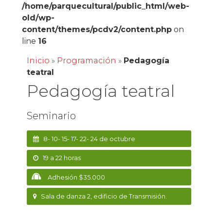
/home/parquecultural/public_html/web-
old/wp-
content/themes/pcdv2/content.php
on
line
16
Inicio
»
Programación
»
Pedagogía
teatral
Pedagogía teatral
Seminario
8- 10- 15- 17- 22- 24 de octubre
19 a 22 horas
Adhesión $35.000
Sala de danza 2, edificio de Transmisión.