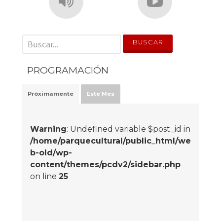
' . __('Search for:') . '
PROGRAMACIÓN
Próximamente
Este Mes
Warning
: Undefined variable $post_id in
/home/parquecultural/public_html/we
b-old/wp-
content/themes/pcdv2/sidebar.php
on line
25