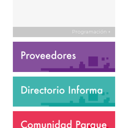
Programación
+