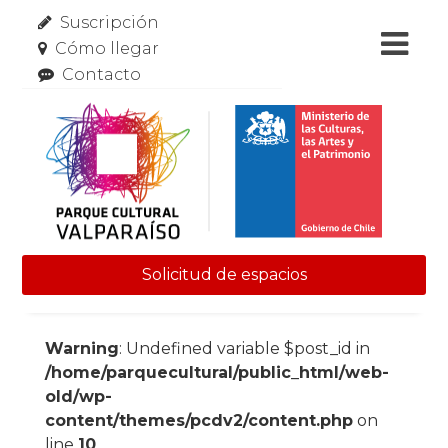
Suscripción
Cómo llegar
Contacto
Solicitud de espacios
Skip to content
Warning
: Undefined variable $post_id in
/home/parquecultural/public_html/web-
old/wp-
content/themes/pcdv2/content.php
on
line
10