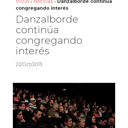
Inicio
»
Noticias
»
Danzalborde continúa
congregando interés
Danzalborde
continúa
congregando
interés
22/Oct/2013