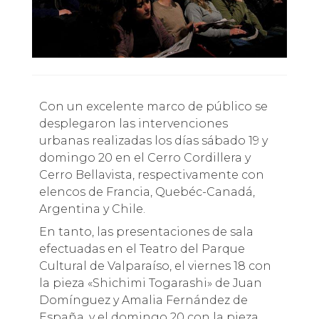
Con un excelente marco de público se
desplegaron las intervenciones
urbanas realizadas los días sábado 19 y
domingo 20 en el Cerro Cordillera y
Cerro Bellavista, respectivamente con
elencos de Francia, Quebéc-Canadá,
Argentina y Chile.
En tanto, las presentaciones de sala
efectuadas en el Teatro del Parque
Cultural de Valparaíso, el viernes 18 con
la pieza «Shichimi Togarashi» de Juan
Domínguez y Amalia Fernández de
España, y el domingo 20 con la pieza