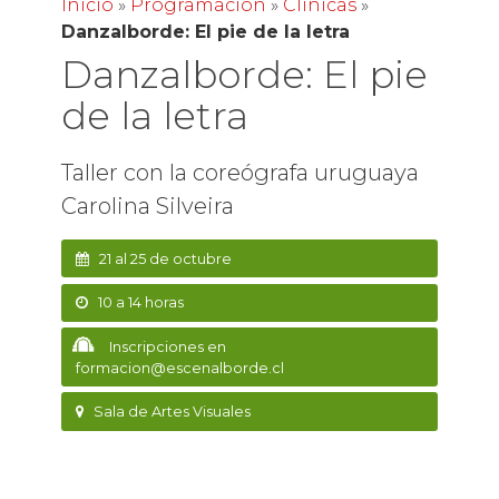
Inicio
»
Programación
»
Clínicas
»
Danzalborde: El pie de la letra
Danzalborde: El pie
de la letra
Taller con la coreógrafa uruguaya
Carolina Silveira
21 al 25 de octubre
10 a 14 horas
Inscripciones en
formacion@escenalborde.cl
Sala de Artes Visuales