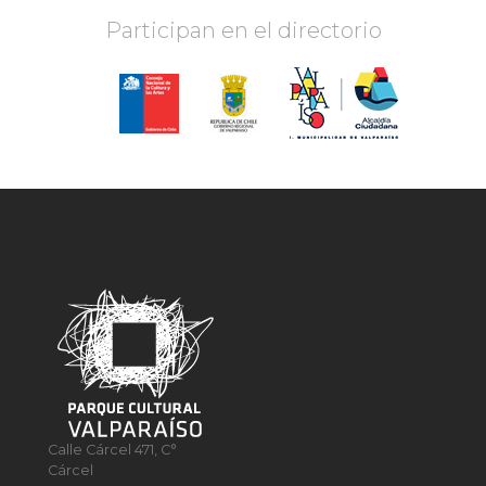
Participan en el directorio
Calle Cárcel 471, C°
Cárcel