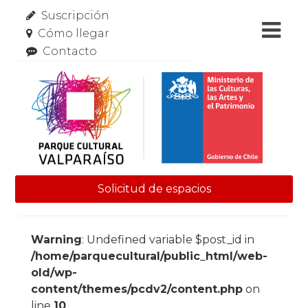
Suscripción
Cómo llegar
Contacto
Solicitud de espacios
Skip to content
Warning
: Undefined variable $post_id in
/home/parquecultural/public_html/web-
old/wp-
content/themes/pcdv2/content.php
on
line
10