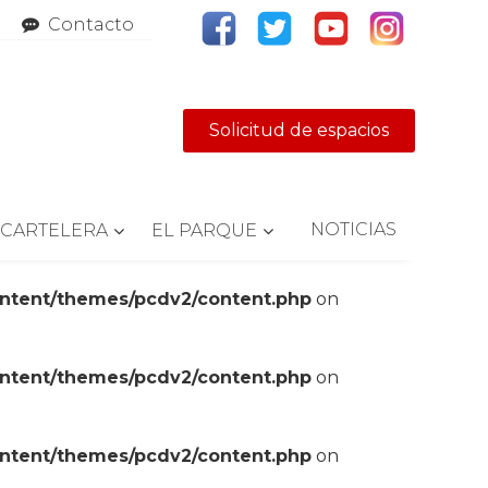
Contacto
Solicitud de espacios
NOTICIAS
CARTELERA
EL PARQUE
ontent/themes/pcdv2/content.php
on
ontent/themes/pcdv2/content.php
on
ontent/themes/pcdv2/content.php
on