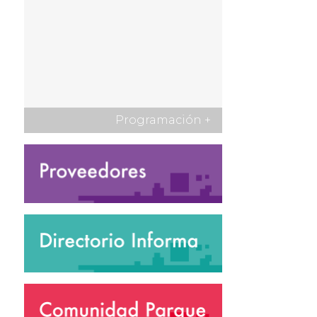
Programación
+