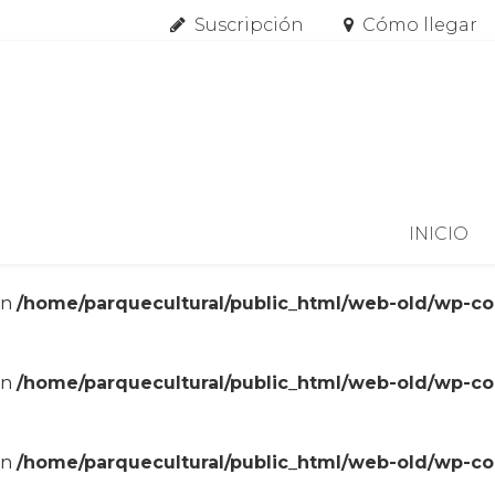
Suscripción
Cómo llegar
Skip to content
INICIO
in
/home/parquecultural/public_html/web-old/wp-c
in
/home/parquecultural/public_html/web-old/wp-c
in
/home/parquecultural/public_html/web-old/wp-c