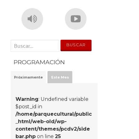
' . __('Search for:') . '
PROGRAMACIÓN
Próximamente
Este Mes
Warning
: Undefined variable
$post_id in
/home/parquecultural/public
_html/web-old/wp-
content/themes/pcdv2/side
bar.php
on line
25