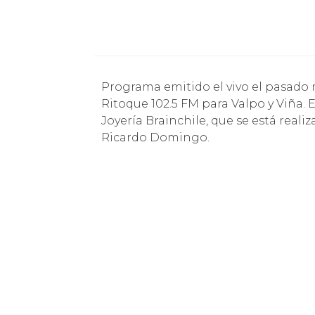
Programa emitido el vivo el pasado miércoles 23 de octubre por las ondas de la radio
Ritoque 102.5 FM para Valpo y Viña.
Joyería Brainchile, que se está real
Ricardo Domingo.