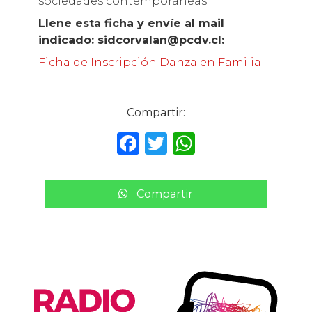
sociedades contemporáneas.
Llene esta ficha y envíe al mail
indicado: sidcorvalan@pcdv.cl:
Ficha de Inscripción Danza en Familia
Compartir:
F
T
W
a
w
h
c
it
a
Compartir
e
te
ts
b
r
A
o
p
o
p
k