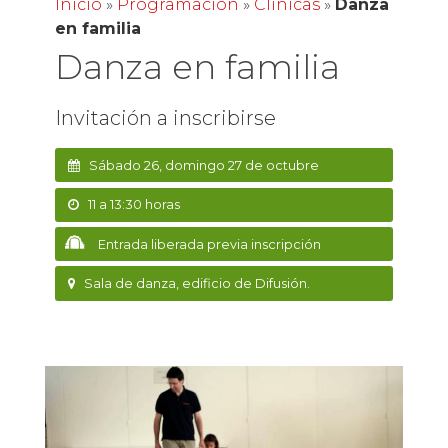
Inicio
»
Programación
»
Clínicas
»
Danza
en familia
Danza en familia
Invitación a inscribirse
Sábado 26, domingo 27 de octubre
11 a 13:30 horas
Entrada liberada previa inscripción
Sala de danza, edificio de Difusión.