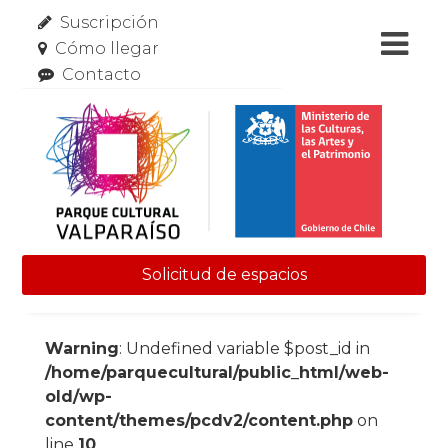
Suscripción
Cómo llegar
Contacto
Solicitud de espacios
Skip to content
Warning
: Undefined variable $post_id in
/home/parquecultural/public_html/web-
old/wp-
content/themes/pcdv2/content.php
on
line
10