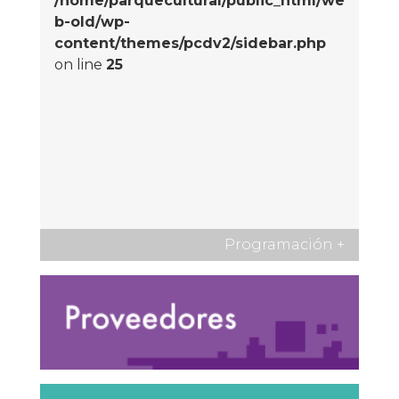
/home/parquecultural/public_html/we
b-old/wp-
content/themes/pcdv2/sidebar.php
on line
25
Programación
+