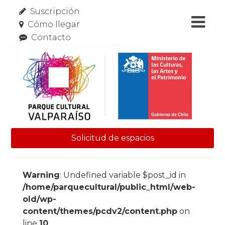
Suscripción
Cómo llegar
Contacto
Solicitud de espacios
Skip to content
Warning
: Undefined variable $post_id in
/home/parquecultural/public_html/web-
old/wp-
content/themes/pcdv2/content.php
on
line
10