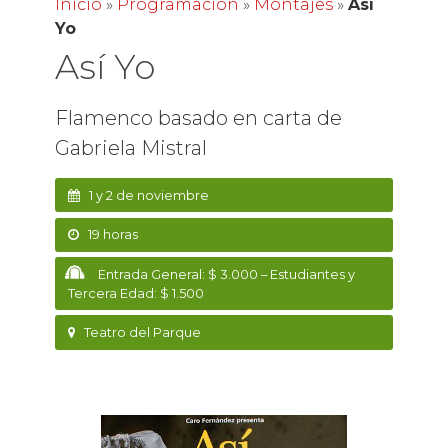
Inicio
»
Programación
»
Montajes
»
Así
Yo
Así Yo
Flamenco basado en carta de
Gabriela Mistral
1 y 2 de noviembre
19 horas
Entrada General: $ 3.000 – Estudiantes y
Tercera Edad: $ 1.500
Teatro del Parque