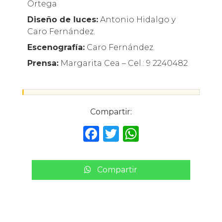
Ortega
Diseño de luces:
Antonio Hidalgo y
Caro Fernández.
Escenografía:
Caro Fernández.
Prensa:
Margarita Cea – Cel.: 9 2240482
Compartir:
F
T
W
a
w
h
c
it
a
Compartir
e
te
ts
b
r
A
o
p