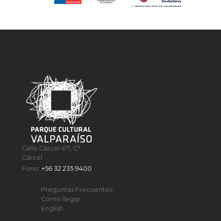
Calle Cárcel 471, C°
Cárcel
Fono:
+56 32 235 9400
Preguntas Frecuentes
Cómo llegar
English