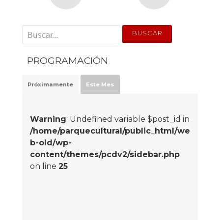
' . __('Search for:') . '
PROGRAMACIÓN
Próximamente
Este Mes
Warning
: Undefined variable $post_id in
/home/parquecultural/public_html/we
b-old/wp-
content/themes/pcdv2/sidebar.php
on line
25