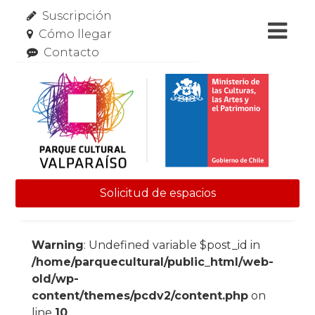
Suscripción
Cómo llegar
Contacto
Solicitud de espacios
Skip to content
Warning
: Undefined variable $post_id in
/home/parquecultural/public_html/web-
old/wp-
content/themes/pcdv2/content.php
on
line
10