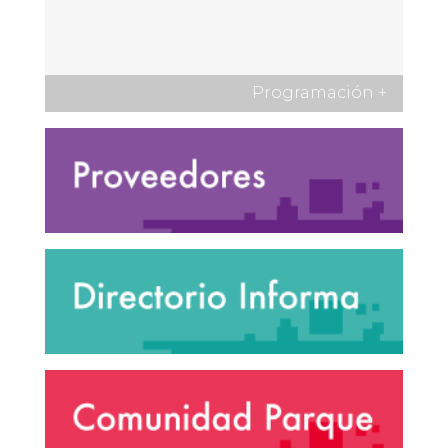
Programación
+