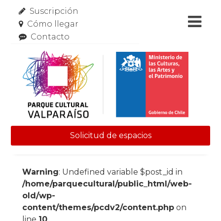
Suscripción
Cómo llegar
Contacto
Solicitud de espacios
Skip to content
Warning
: Undefined variable $post_id in
/home/parquecultural/public_html/web-
old/wp-
content/themes/pcdv2/content.php
on
line
10