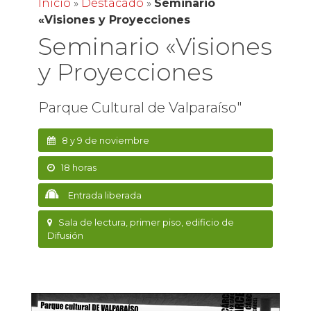
Inicio
»
Destacado
»
Seminario
«Visiones y Proyecciones
Seminario «Visiones
y Proyecciones
Parque Cultural de Valparaíso"
8 y 9 de noviembre
18 horas
Entrada liberada
Sala de lectura, primer piso, edificio de
Difusión