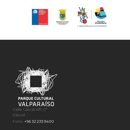
Calle Cárcel 471, C°
Cárcel
Fono:
+56 32 235 9400