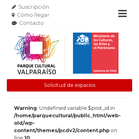
Suscripción
Cómo llegar
Contacto
Solicitud de espacios
Skip to content
Warning
: Undefined variable $post_id in
/home/parquecultural/public_html/web-
old/wp-
content/themes/pcdv2/content.php
on
line
10