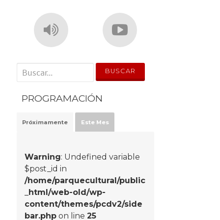
' . __('Search for:') . '
PROGRAMACIÓN
Próximamente
Este Mes
Warning
: Undefined variable
$post_id in
/home/parquecultural/public
_html/web-old/wp-
content/themes/pcdv2/side
bar.php
on line
25