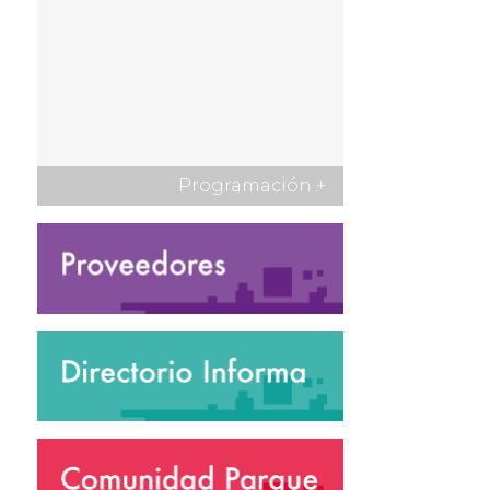
Programación
+