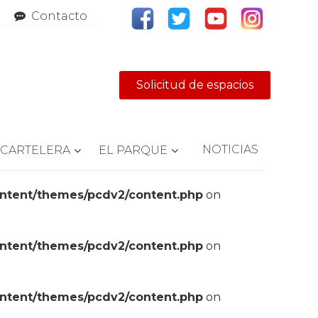
Contacto
Solicitud de espacios
NOTICIAS
CARTELERA
EL PARQUE
ontent/themes/pcdv2/content.php
on
ontent/themes/pcdv2/content.php
on
ontent/themes/pcdv2/content.php
on