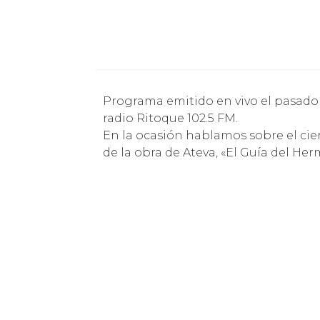
Programa emitido en vivo el pasado miércoles 13 de noviembre por las ondas de la
radio Ritoque 102.5 FM.
En la ocasión hablamos sobre el cie
de la obra de Ateva, «El Guía del Her