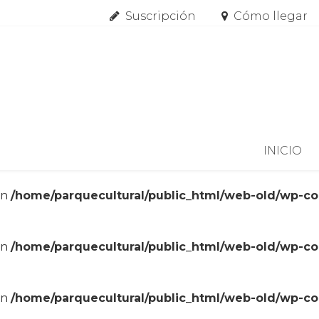
Suscripción
Cómo llegar
Skip to content
INICIO
in
/home/parquecultural/public_html/web-old/wp-c
in
/home/parquecultural/public_html/web-old/wp-c
in
/home/parquecultural/public_html/web-old/wp-c