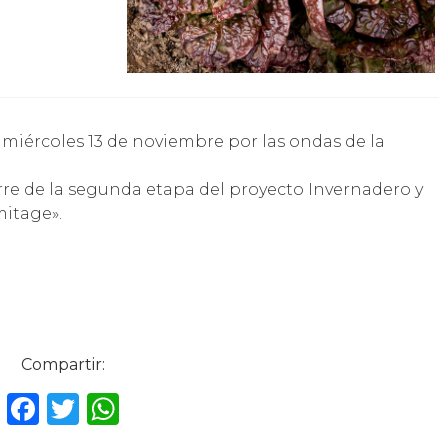
rre de la segunda etapa del proyecto Invernadero y
mitage».
Compartir:
F
T
W
a
w
h