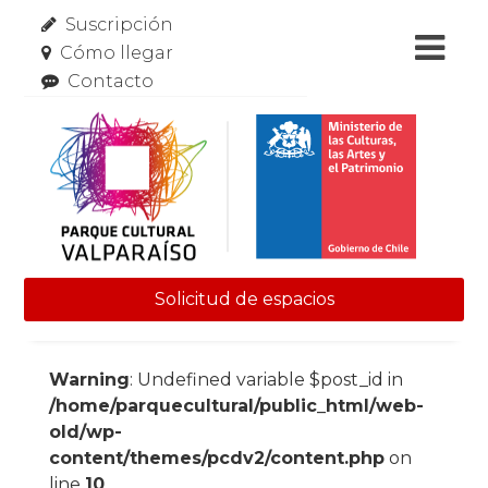
Suscripción
Cómo llegar
Contacto
Solicitud de espacios
Skip to content
Warning
: Undefined variable $post_id in
/home/parquecultural/public_html/web-
old/wp-
content/themes/pcdv2/content.php
on
line
10