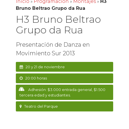
Inicio
»
Programación
»
Montajes
»
H3
Bruno Beltrao Grupo da Rua
H3 Bruno Beltrao
Grupo da Rua
Presentación de Danza en
Movimiento Sur 2013
20 y 21 de noviembre
20:00 horas
Adhesión: $3.000 entrada general, $1.500
tercera edad y estudiantes.
Teatro del Parque