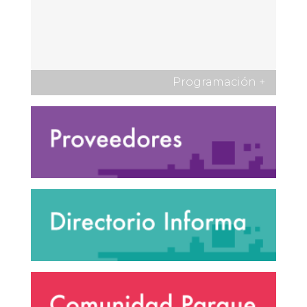
Programación
+