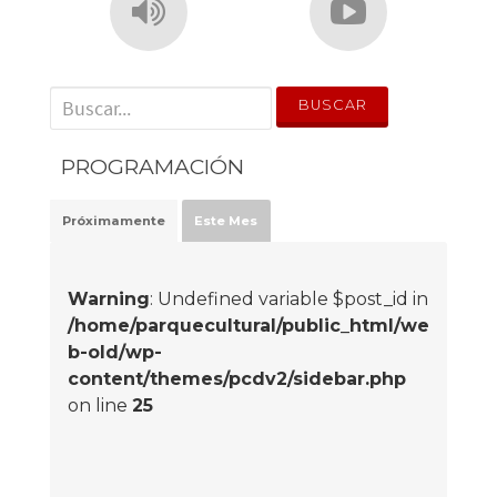
' . __('Search for:') . '
PROGRAMACIÓN
Próximamente
Este Mes
Warning
: Undefined variable $post_id in
/home/parquecultural/public_html/we
b-old/wp-
content/themes/pcdv2/sidebar.php
on line
25