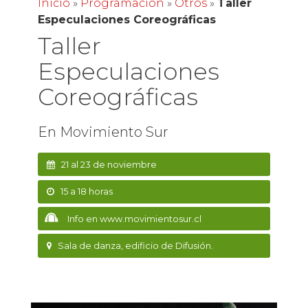
Inicio
»
Programación
»
Otros
»
Taller
Especulaciones Coreográficas
Taller
Especulaciones
Coreográficas
En Movimiento Sur
21 al 23 de noviembre
15 a 18 horas
Info en www.movimientosur.cl
Sala de danza, edificio de Difusión.