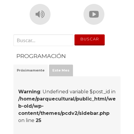
' . __('Search for:') . '
PROGRAMACIÓN
Próximamente
Este Mes
Warning
: Undefined variable $post_id in
/home/parquecultural/public_html/we
b-old/wp-
content/themes/pcdv2/sidebar.php
on line
25