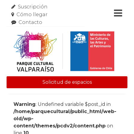
Suscripción
Cómo llegar
Contacto
Solicitud de espacios
Skip to content
Warning
: Undefined variable $post_id in
/home/parquecultural/public_html/web-
old/wp-
content/themes/pcdv2/content.php
on
line
10