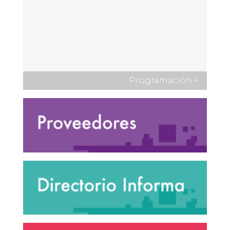
Programación
+