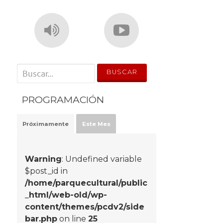
' . __('Search for:') . '
PROGRAMACIÓN
Próximamente
Este Mes
Warning
: Undefined variable
$post_id in
/home/parquecultural/public
_html/web-old/wp-
content/themes/pcdv2/side
bar.php
on line
25