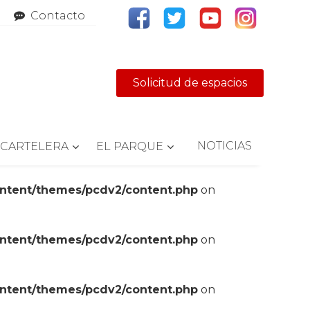
Contacto
Solicitud de espacios
NOTICIAS
CARTELERA
EL PARQUE
ontent/themes/pcdv2/content.php
on
ontent/themes/pcdv2/content.php
on
ontent/themes/pcdv2/content.php
on