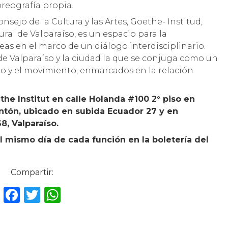
oreografía propia.
sejo de la Cultura y las Artes, Goethe- Institud,
al de Valparaíso, es un espacio para la
as en el marco de un diálogo interdisciplinario.
l de Valparaíso y la ciudad la que se conjuga como un
rpo y el movimiento, enmarcados en la relación
the Institut en calle Holanda #100 2° piso en
entón, ubicado en subida Ecuador 27 y en
, Valparaíso.
mismo día de cada función en la boletería del
Compartir:
F
T
W
a
w
h
c
it
a