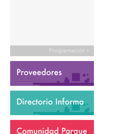
Programación
+