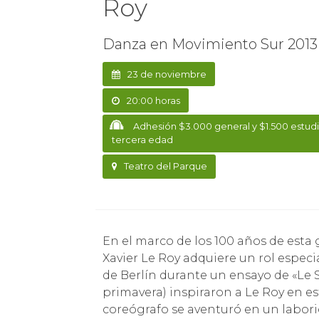
Roy
Danza en Movimiento Sur 2013
23 de noviembre
20:00 horas
Adhesión $3.000 general y $1.500 estudi
tercera edad
Teatro del Parque
En el marco de los 100 años de esta gran obra de Igor Stravinsky, la performance de
Xavier Le Roy adquiere un rol especi
de Berlín durante un ensayo de «Le 
primavera) inspiraron a Le Roy en es
coreógrafo se aventuró en un labori