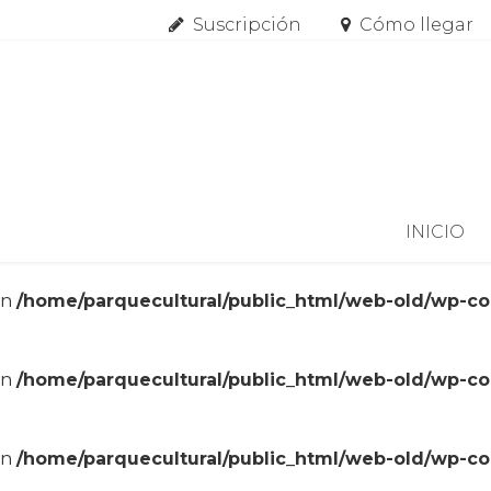
Suscripción
Cómo llegar
Skip to content
INICIO
in
/home/parquecultural/public_html/web-old/wp-c
in
/home/parquecultural/public_html/web-old/wp-c
in
/home/parquecultural/public_html/web-old/wp-c