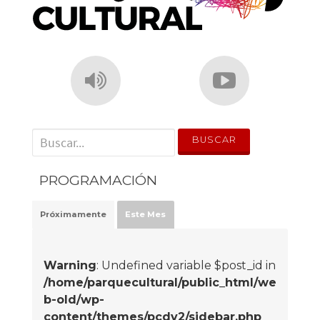
' . __('Search for:') . '
PROGRAMACIÓN
Próximamente
Este Mes
Warning
: Undefined variable $post_id in
/home/parquecultural/public_html/we
b-old/wp-
content/themes/pcdv2/sidebar.php