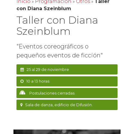
Inicio
»
Programación
»
Otros
»
Taller
con Diana Szeinblum
Taller con Diana
Szeinblum
"Eventos coreográficos o
pequeños eventos de ficción"
25 al 29 de noviembre
10 a 13 horas
Postulaciones cerradas
Sala de danza, edificio de Difusión.