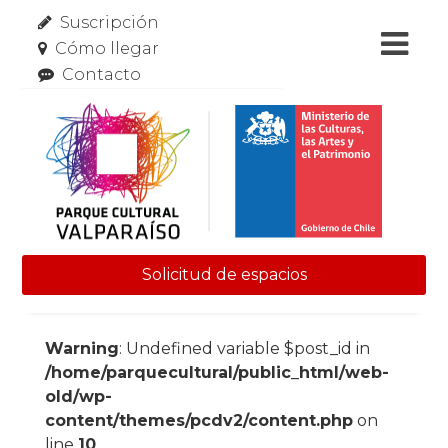
Suscripción
Cómo llegar
Contacto
Solicitud de espacios
Skip to content
Warning
: Undefined variable $post_id in
/home/parquecultural/public_html/web-
old/wp-
content/themes/pcdv2/content.php
on
line
10