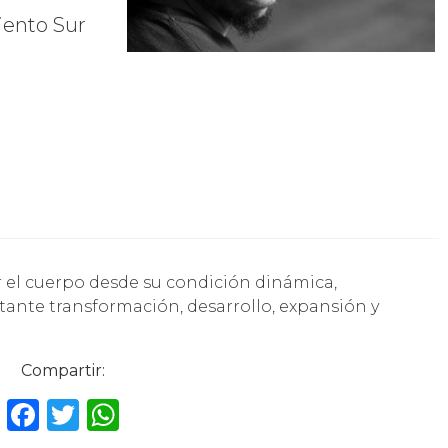
iento Sur
tante transformación, desarrollo, expansión y
Compartir:
F
T
W
a
w
h