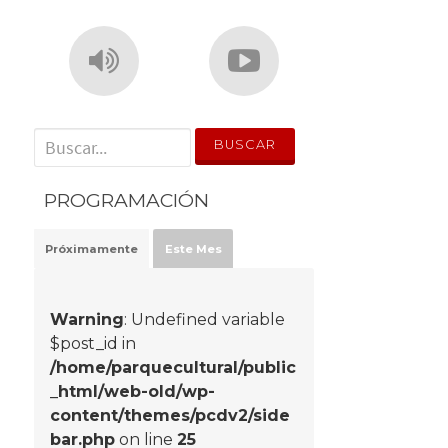
' . __('Search for:') . '
PROGRAMACIÓN
Próximamente
Este Mes
Warning
: Undefined variable
$post_id in
/home/parquecultural/public
_html/web-old/wp-
content/themes/pcdv2/side
bar.php
on line
25