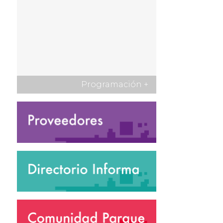
Programación
+