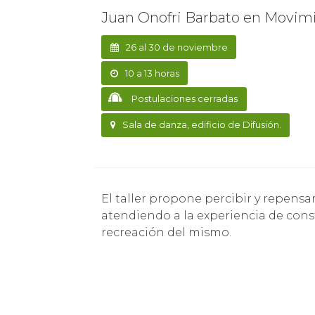
Juan Onofri Barbato en Movim
26 al 30 de noviembre
10 a 13 horas
Postulaciones cerradas
Sala de danza, edificio de Difusión.
El taller propone percibir y repensar el cuerpo desde su condición dinámica,
atendiendo a la experiencia de cons
recreación del mismo.