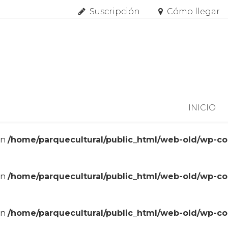
Suscripción
Cómo llegar
Skip to content
INICIO
in
/home/parquecultural/public_html/web-old/wp-c
in
/home/parquecultural/public_html/web-old/wp-c
in
/home/parquecultural/public_html/web-old/wp-c