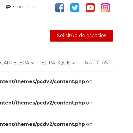
Contacto
Solicitud de espacios
NOTICIAS
CARTELERA
EL PARQUE
ontent/themes/pcdv2/content.php
on
ontent/themes/pcdv2/content.php
on
ontent/themes/pcdv2/content.php
on