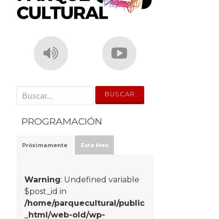
' . __('Search for:') . '
PROGRAMACIÓN
Próximamente
Este Mes
Warning
: Undefined variable
$post_id in
/home/parquecultural/public
_html/web-old/wp-