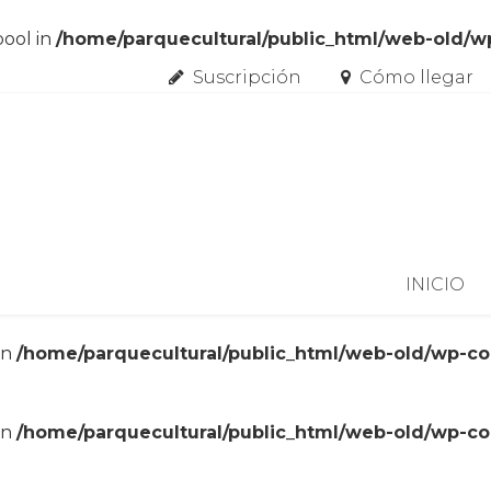
bool in
/home/parquecultural/public_html/web-old/
Suscripción
Cómo llegar
Skip to content
INICIO
in
/home/parquecultural/public_html/web-old/wp-c
in
/home/parquecultural/public_html/web-old/wp-c