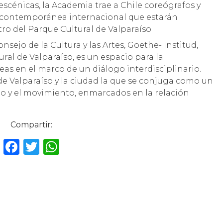
 escénicas, la Academia trae a Chile coreógrafos y
a contemporánea internacional que estarán
ro del Parque Cultural de Valparaíso
sejo de la Cultura y las Artes, Goethe- Institud,
al de Valparaíso, es un espacio para la
as en el marco de un diálogo interdisciplinario.
l de Valparaíso y la ciudad la que se conjuga como un
rpo y el movimiento, enmarcados en la relación
Compartir:
F
T
W
a
w
h
c
it
a
e
te
ts
b
r
A