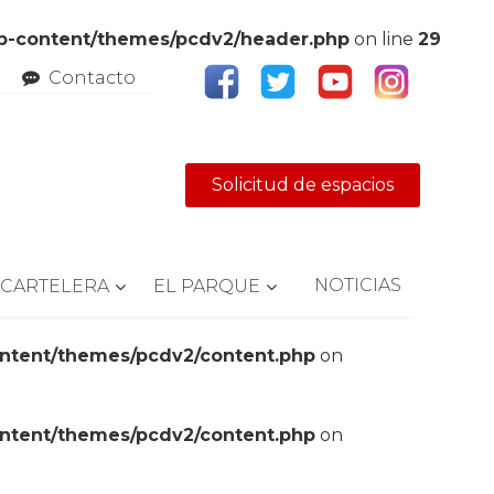
wp-content/themes/pcdv2/header.php
on line
29
Contacto
Solicitud de espacios
NOTICIAS
CARTELERA
EL PARQUE
ontent/themes/pcdv2/content.php
on
ontent/themes/pcdv2/content.php
on