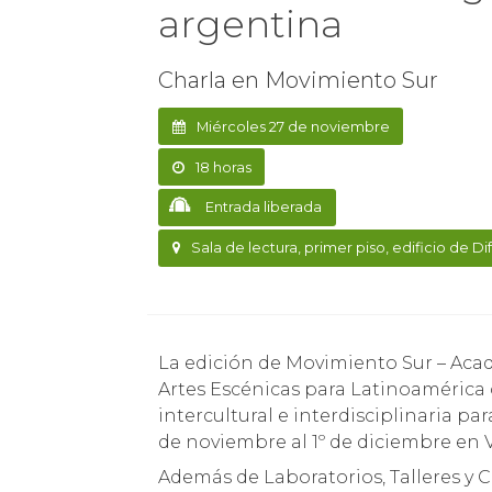
argentina
Charla en Movimiento Sur
Miércoles 27 de noviembre
18 horas
Entrada liberada
Sala de lectura, primer piso, edificio de Di
La edición de Movimiento Sur – Academia Internacional de Danza Contemporánea y
Artes Escénicas para Latinoaméric
intercultural e interdisciplinaria pa
de noviembre al 1º de diciembre en V
Además de Laboratorios, Talleres y 