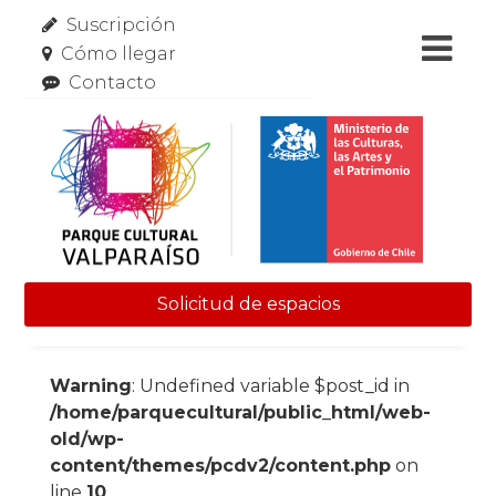
Suscripción
Cómo llegar
Contacto
Solicitud de espacios
Skip to content
Warning
: Undefined variable $post_id in
/home/parquecultural/public_html/web-
old/wp-
content/themes/pcdv2/content.php
on
line
10