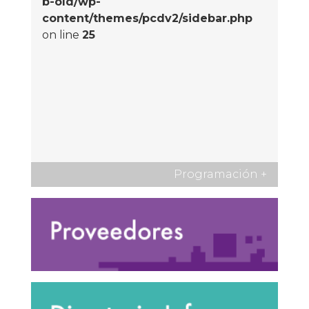
b-old/wp-
content/themes/pcdv2/sidebar.php
on line
25
Programación
+