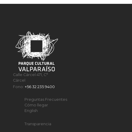
Calle Cárcel 471, C°
Cárcel
Fono:
+56 32 235 9400
Preguntas Frecuentes
Cómo llegar
English
Transparencia