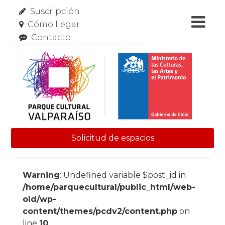
Suscripción
Cómo llegar
Contacto
Solicitud de espacios
Skip to content
Warning
: Undefined variable $post_id in
/home/parquecultural/public_html/web-
old/wp-
content/themes/pcdv2/content.php
on
line
10