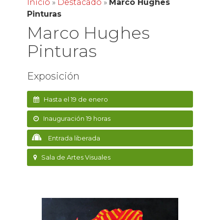
Inicio
»
Destacado
»
Marco Hughes
Pinturas
Marco Hughes
Pinturas
Exposición
Hasta el 19 de enero
Inauguración 19 horas
Entrada liberada
Sala de Artes Visuales