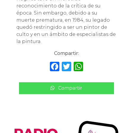
reconocimiento de la crítica de su
época. Sin embargo, debido a su
muerte prematura, en 1984, su legado
quedó restringido a ser un pintor de
culto y en un ámbito de especialistas de
la pintura.
Compartir:
F
T
W
a
w
h
c
it
a
Compartir
e
te
ts
b
r
A
o
p
o
p
k