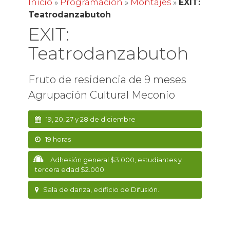
Inicio
»
Programación
»
Montajes
»
EXIT:
Teatrodanzabutoh
EXIT:
Teatrodanzabutoh
Fruto de residencia de 9 meses
Agrupación Cultural Meconio
19, 20, 27 y 28 de diciembre
19 horas
Adhesión general $3.000, estudiantes y
tercera edad $2.000.
Sala de danza, edificio de Difusión.