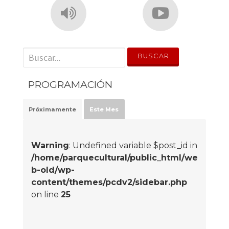
' . __('Search for:') . '
PROGRAMACIÓN
Próximamente
Este Mes
Warning
: Undefined variable $post_id in
/home/parquecultural/public_html/we
b-old/wp-
content/themes/pcdv2/sidebar.php
on line
25