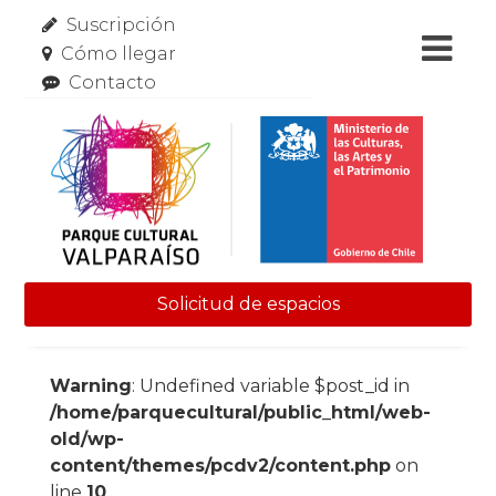
Suscripción
Cómo llegar
Contacto
Solicitud de espacios
Skip to content
Warning
: Undefined variable $post_id in
/home/parquecultural/public_html/web-
old/wp-
content/themes/pcdv2/content.php
on
line
10