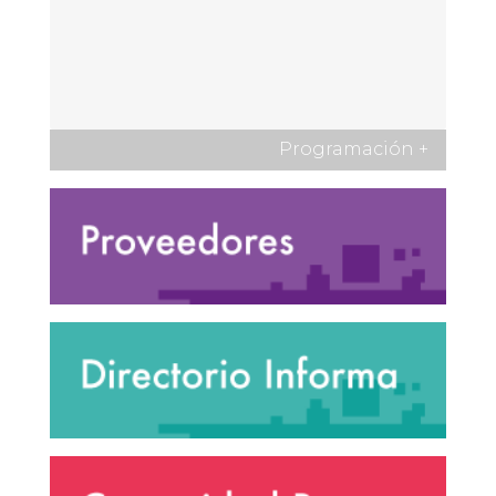
Programación
+