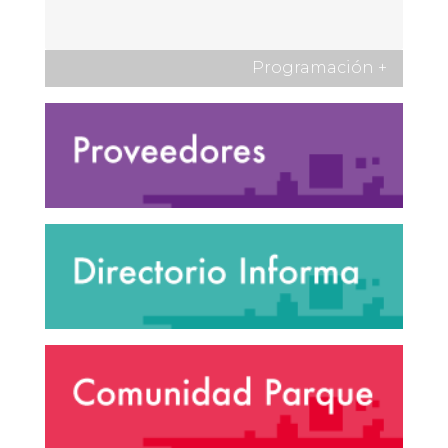
Programación
+