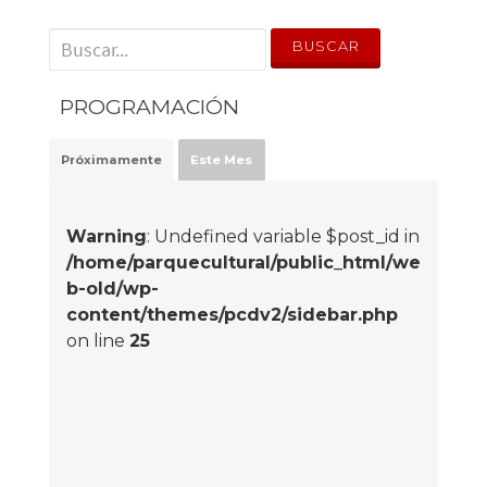
' . __('Search for:') . '
PROGRAMACIÓN
Próximamente
Este Mes
Warning
: Undefined variable $post_id in
/home/parquecultural/public_html/we
b-old/wp-
content/themes/pcdv2/sidebar.php
on line
25