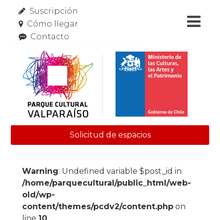
Suscripción
Cómo llegar
Contacto
Solicitud de espacios
Skip to content
Warning
: Undefined variable $post_id in
/home/parquecultural/public_html/web-
old/wp-
content/themes/pcdv2/content.php
on
line
10