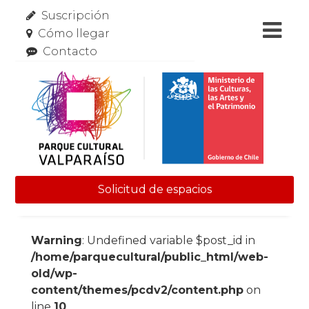
Suscripción
Cómo llegar
Contacto
Solicitud de espacios
Skip to content
Warning
: Undefined variable $post_id in
/home/parquecultural/public_html/web-
old/wp-
content/themes/pcdv2/content.php
on
line
10