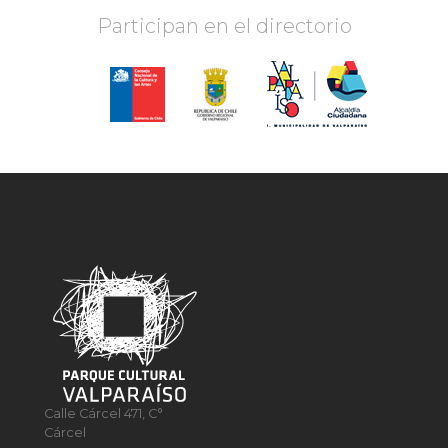
Participan en el directorio
Calle Cárcel 471, C°
Cárcel