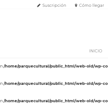
Suscripción
Cómo llegar
Skip to content
INICIO
in
/home/parquecultural/public_html/web-old/wp-c
in
/home/parquecultural/public_html/web-old/wp-c
in
/home/parquecultural/public_html/web-old/wp-c