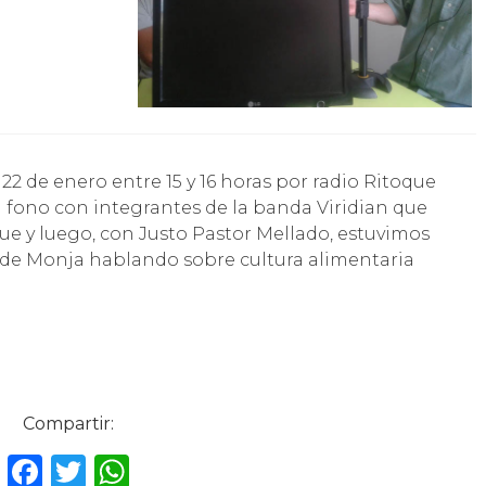
a fono con integrantes de la banda Viridian que
que y luego, con Justo Pastor Mellado, estuvimos
o de Monja hablando sobre cultura alimentaria
Compartir:
F
T
W