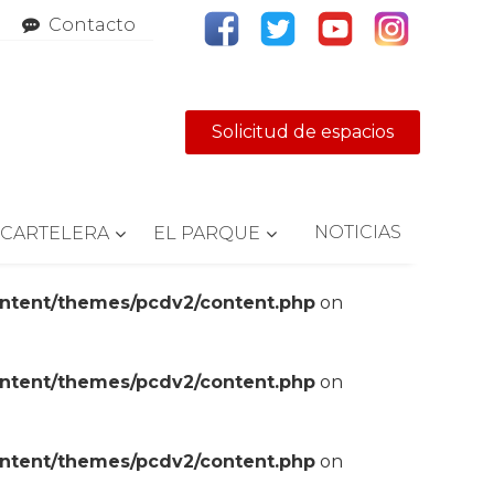
Contacto
Solicitud de espacios
NOTICIAS
CARTELERA
EL PARQUE
ontent/themes/pcdv2/content.php
on
ontent/themes/pcdv2/content.php
on
ontent/themes/pcdv2/content.php
on