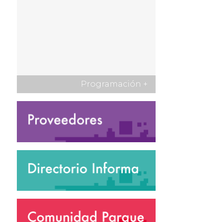
Programación
+