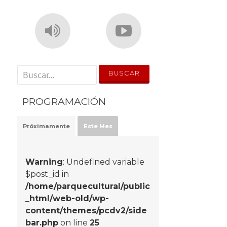
' . __('Search for:') . '
PROGRAMACIÓN
Próximamente
Este Mes
Warning
: Undefined variable
$post_id in
/home/parquecultural/public
_html/web-old/wp-
content/themes/pcdv2/side
bar.php
on line
25