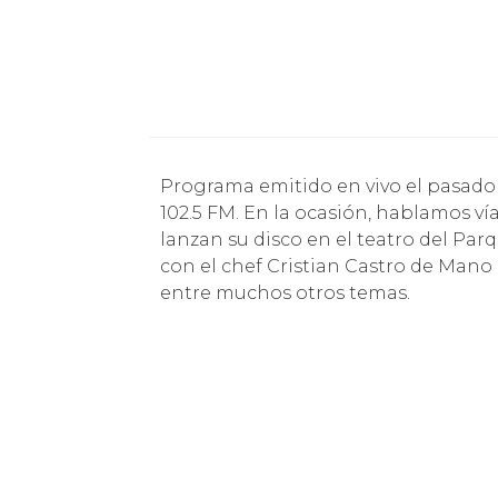
Programa emitido en vivo el pasado 22 de enero entre 15 y 16 horas por radio Ritoque
102.5 FM. En la ocasión, hablamos ví
lanzan su disco en el teatro del Par
con el chef Cristian Castro de Man
entre muchos otros temas.