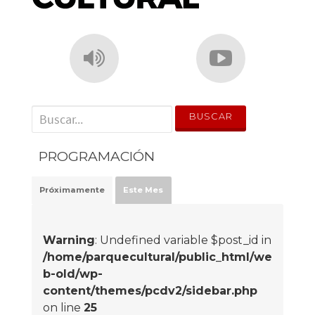
' . __('Search for:') . '
PROGRAMACIÓN
Próximamente
Este Mes
Warning
: Undefined variable $post_id in
/home/parquecultural/public_html/we
b-old/wp-
content/themes/pcdv2/sidebar.php
on line
25