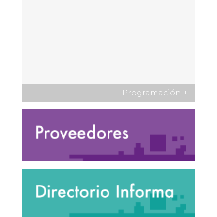
Programación
+