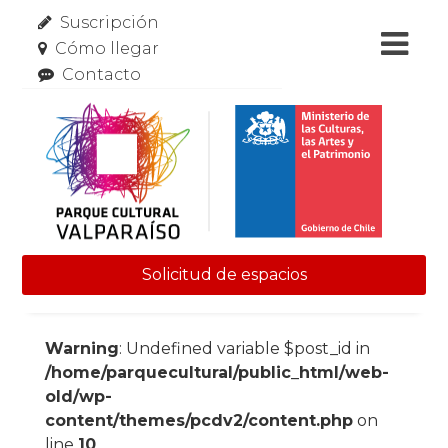
Suscripción
Cómo llegar
Contacto
Solicitud de espacios
Skip to content
Warning
: Undefined variable $post_id in
/home/parquecultural/public_html/web-
old/wp-
content/themes/pcdv2/content.php
on
line
10