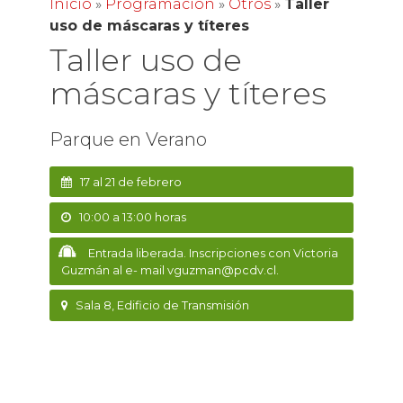
Inicio
»
Programación
»
Otros
»
Taller
uso de máscaras y títeres
Taller uso de
máscaras y títeres
Parque en Verano
17 al 21 de febrero
10:00 a 13:00 horas
Entrada liberada. Inscripciones con Victoria
Guzmán al e- mail vguzman@pcdv.cl.
Sala 8, Edificio de Transmisión