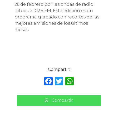
26 de febrero por las ondas de radio
Ritoque 102.5 FM. Esta edición es un
programa grabado con recortes de las
mejores emisiones de los últimos
meses.
Compartir:
F
T
W
a
w
h
c
it
a
Compartir
e
te
ts
b
r
A