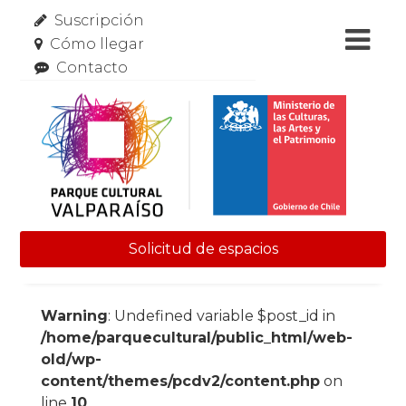
Suscripción
Cómo llegar
Contacto
Solicitud de espacios
Skip to content
Warning
: Undefined variable $post_id in
/home/parquecultural/public_html/web-
old/wp-
content/themes/pcdv2/content.php
on
line
10