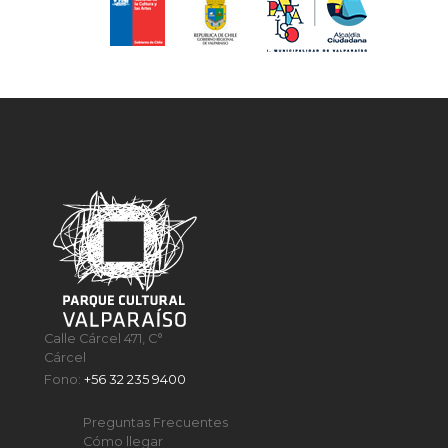
Calle Cárcel 471, C°
Cárcel
Fono:
+56 32 235 9400
Preguntas Frecuentes
Cómo llegar