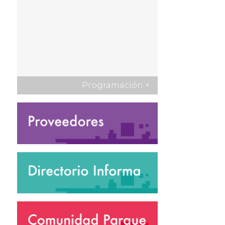
Programación
+