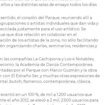
los a las distintas salas de ensayo todos los días
e sentido, el corazón del Parque, reuniendo allí a
agrupaciones o artistas individuales que dan vida y
eciclada justamente para el uso artístico. Se
e que dice relación en colaborar en el
ción de los artistas de la zona, no sólo facilitando
ién organizando charlas, seminarios, residencias y
n las compañías La Cachiporra y Los 4 Notables,
Meconio; la Academia de Danza Contemporánea
antadas por el Parque con Marco Guzmán y la obra
r con El Extraño Ser, y muchas otras expresiones de
iental, butoh, flamenco, contemporánea, clásica,
.
recentó en un 100 %, de mil a 1.200 usuarios que
e el año 2012, se elevó a 2 mil, 2.500 usuarios para