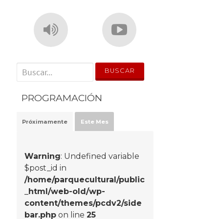
' . __('Search for:') . '
PROGRAMACIÓN
Próximamente
Este Mes
Warning
: Undefined variable
$post_id in
/home/parquecultural/public
_html/web-old/wp-
content/themes/pcdv2/side
bar.php
on line
25