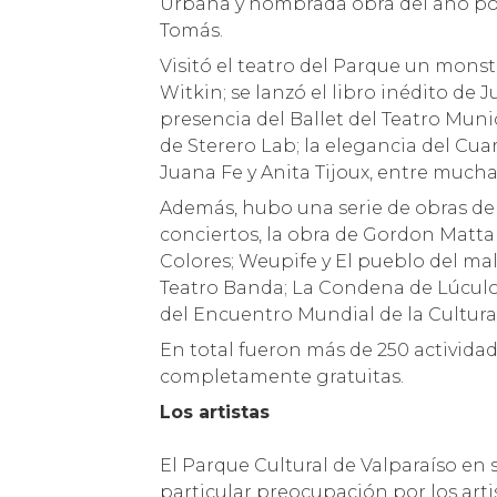
Urbana y nombrada obra del año por 
Tomás.
Visitó el teatro del Parque un mons
Witkin; se lanzó el libro inédito de 
presencia del Ballet del Teatro Munic
de Sterero Lab; la elegancia del Cu
Juana Fe y Anita Tijoux, entre mucha
Además, hubo una serie de obras de t
conciertos, la obra de Gordon Matta
Colores; Weupife y El pueblo del ma
Teatro Banda; La Condena de Lúculo,
del Encuentro Mundial de la Cultura y
En total fueron más de 250 actividad
completamente gratuitas.
Los artistas
El Parque Cultural de Valparaíso en
particular preocupación por los arti