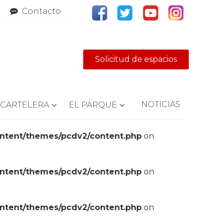
Contacto
Solicitud de espacios
NOTICIAS
CARTELERA
EL PARQUE
ontent/themes/pcdv2/content.php
on
ontent/themes/pcdv2/content.php
on
ontent/themes/pcdv2/content.php
on