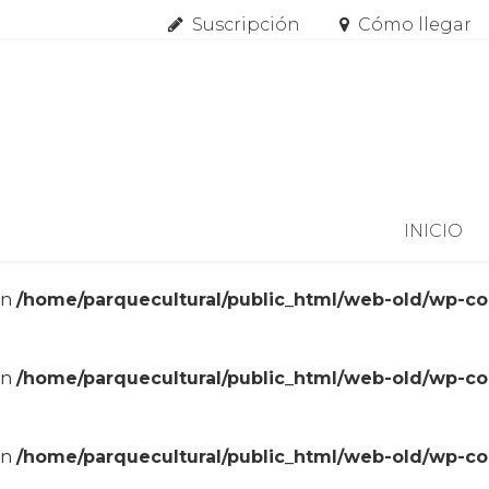
Suscripción
Cómo llegar
Skip to content
INICIO
in
/home/parquecultural/public_html/web-old/wp-c
in
/home/parquecultural/public_html/web-old/wp-c
in
/home/parquecultural/public_html/web-old/wp-c