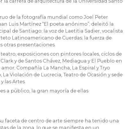
la carrera de arquitectura de la Universidad Santo
truo de la fotografía mundial como Joel Peter
Juan Luis Martínez “El poeta anónimo”; deleitó la
ipal de Santiago; la voz de Laetitia Sadier, vocalista
arteto Latinoamericano de Cuerdas; la fuerza de
s otras presentaciones.
eatro, exposiciones con pintores locales, ciclos de
 Clark y de Santos Chávez, Mediagua y El Pueblo en
l amor; Compañía La Mancha, La Espiral y Tryo
 La Violación de Lucrecia, Teatro de Ocasión y sede
 las Artes.
es a público, la gran mayoría de ellas
 su faceta de centro de arte siempre ha tenido una
stas de la zona, lo que se manifiesta en un