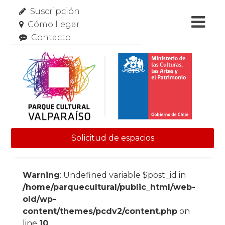
Suscripción
Cómo llegar
Contacto
Solicitud de espacios
Skip to content
Warning
: Undefined variable $post_id in
/home/parquecultural/public_html/web-
old/wp-
content/themes/pcdv2/content.php
on
line
10