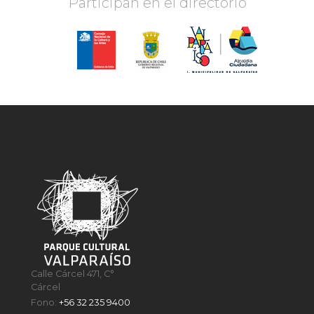
Participan en el directorio
Calle Cárcel 471, C°
Cárcel
Fono:
+56 32 235 9400