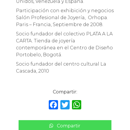
Unidos, Venezuela y España.
Participación con exhibición y negocios
Salón Profesional de Joyería, Orhopa.
Paris – Francia, Septiembre de 2008.
Socio fundador del colectivo PLATA A LA
CARTA. Tienda de joyería
contemporánea en el Centro de Diseño
Portobelo, Bogotá.
Socio fundador del centro cultural La
Cascada, 2010
Compartir:
F
T
W
a
w
h
c
it
a
Compartir