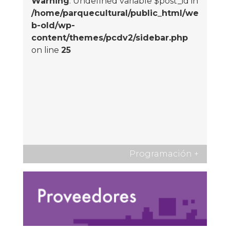
Warning
: Undefined variable $post_id in
/home/parquecultural/public_html/we
b-old/wp-
content/themes/pcdv2/sidebar.php
on line
25
Programación
+