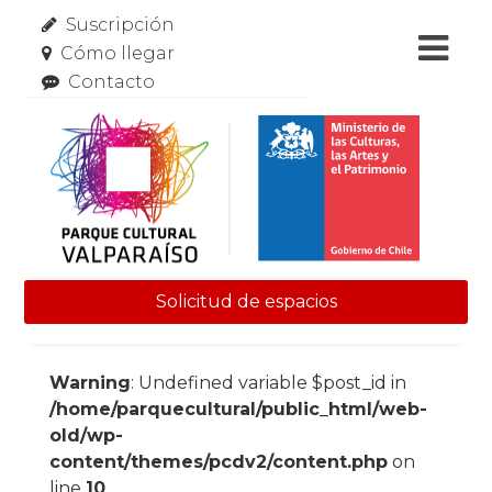
Suscripción
Cómo llegar
Contacto
Solicitud de espacios
Skip to content
Warning
: Undefined variable $post_id in
/home/parquecultural/public_html/web-
old/wp-
content/themes/pcdv2/content.php
on
line
10