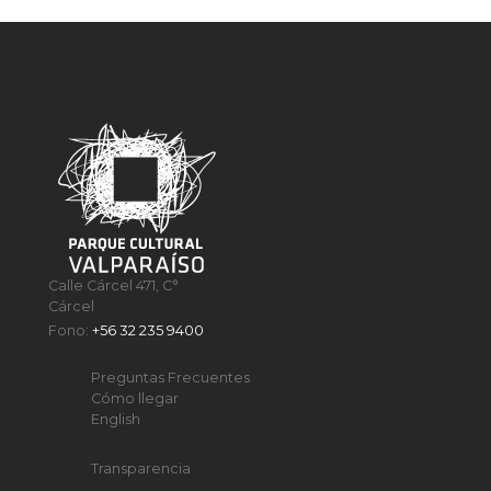
Calle Cárcel 471, C°
Cárcel
Fono:
+56 32 235 9400
Preguntas Frecuentes
Cómo llegar
English
Transparencia