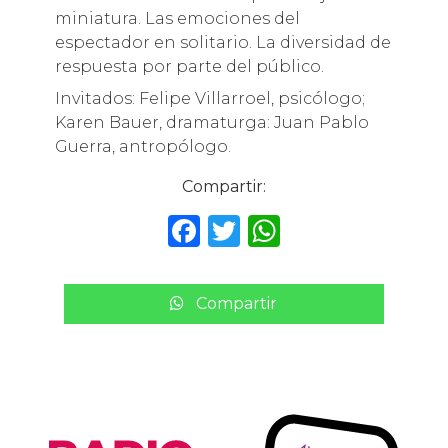
miniatura. Las emociones del
espectador en solitario. La diversidad de
respuesta por parte del público.
Invitados: Felipe Villarroel, psicólogo;
Karen Bauer, dramaturga: Juan Pablo
Guerra, antropólogo.
Compartir:
F
T
W
a
w
h
c
it
a
Compartir
e
te
ts
b
r
A
o
p
o
p