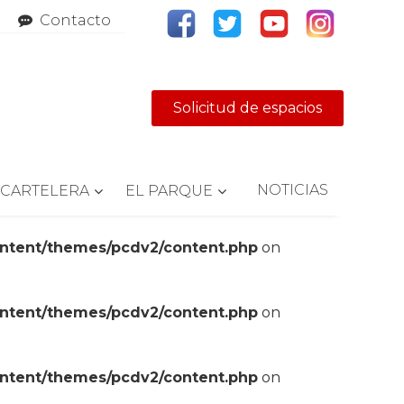
Contacto
Solicitud de espacios
NOTICIAS
CARTELERA
EL PARQUE
ontent/themes/pcdv2/content.php
on
ontent/themes/pcdv2/content.php
on
ontent/themes/pcdv2/content.php
on