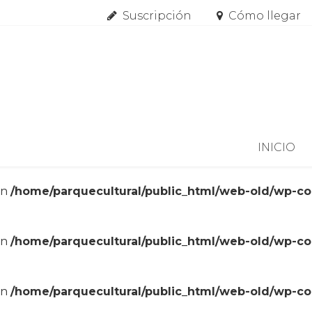
Suscripción
Cómo llegar
Skip to content
INICIO
in
/home/parquecultural/public_html/web-old/wp-c
in
/home/parquecultural/public_html/web-old/wp-c
in
/home/parquecultural/public_html/web-old/wp-c