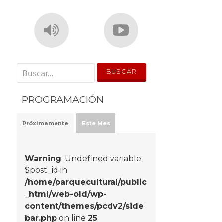
' . __('Search for:') . '
PROGRAMACIÓN
Próximamente
Este Mes
Warning
: Undefined variable
$post_id in
/home/parquecultural/public
_html/web-old/wp-
content/themes/pcdv2/side
bar.php
on line
25