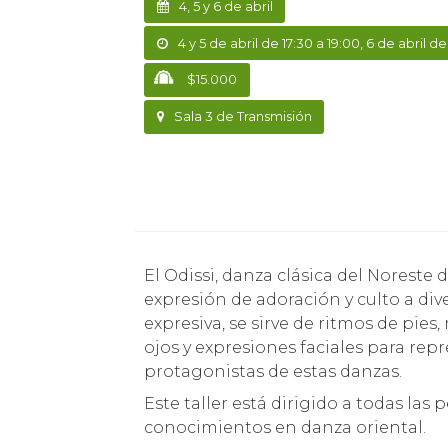
4, 5 y 6 de abril
4 y 5 de abril de 17:30 a 19:00, 6 de abril de
$15.000
Sala 3 de Transmisión
El Odissi, danza clásica del Noreste de India, nace en un contexto religioso como
expresión de adoración y culto a di
expresiva, se sirve de ritmos de pie
ojos y expresiones faciales para rep
protagonistas de estas danzas.
Este taller está dirigido a todas la
conocimientos en danza oriental.