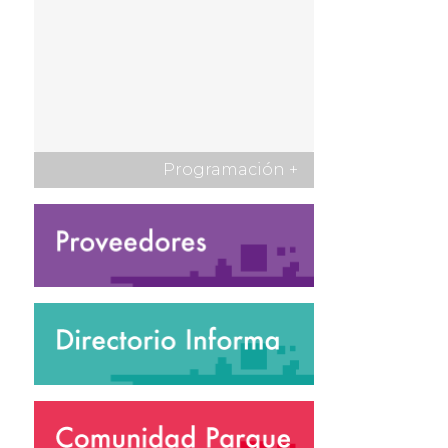
Programación
+