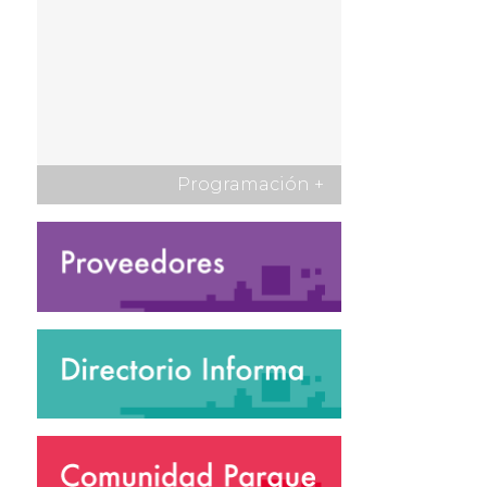
Programación
+