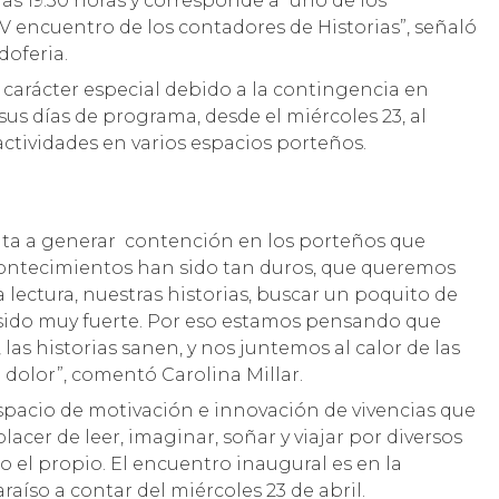
 las 19.30 horas y corresponde a “uno de los
 IV encuentro de los contadores de Historias”, señaló
doferia.
n carácter especial debido a la contingencia en
sus días de programa, desde el miércoles 23, al
 actividades en varios espacios porteños.
ta a generar contención en los porteños que
acontecimientos han sido tan duros, que queremos
a lectura, nuestras historias, buscar un poquito de
 sido muy fuerte. Por eso estamos pensando que
 las historias sanen, y nos juntemos al calor de las
 dolor”, comentó Carolina Millar.
espacio de motivación e innovación de vivencias que
lacer de leer, imaginar, soñar y viajar por diversos
 el propio. El encuentro inaugural es en la
raíso a contar del miércoles 23 de abril.