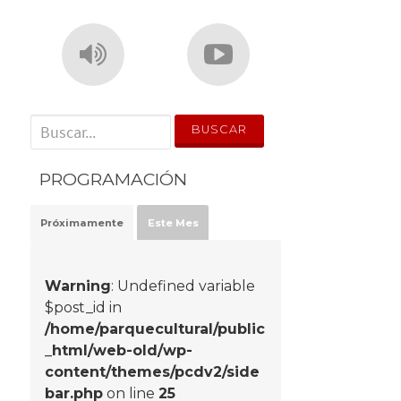
' . __('Search for:') . '
PROGRAMACIÓN
Próximamente
Este Mes
Warning
: Undefined variable
$post_id in
/home/parquecultural/public
_html/web-old/wp-
content/themes/pcdv2/side
bar.php
on line
25