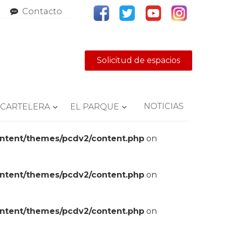
Contacto
Solicitud de espacios
NOTICIAS
CARTELERA
EL PARQUE
ontent/themes/pcdv2/content.php
on
ontent/themes/pcdv2/content.php
on
ontent/themes/pcdv2/content.php
on