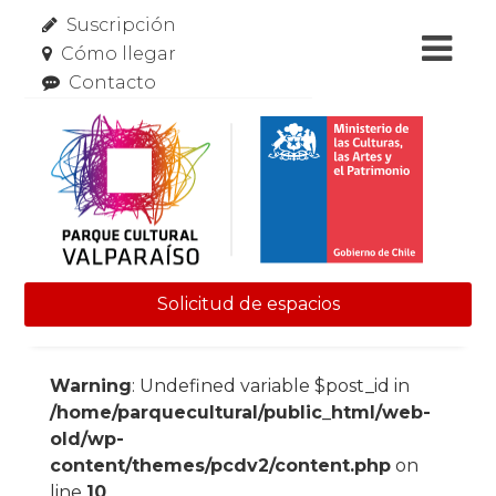
Suscripción
Cómo llegar
Contacto
Solicitud de espacios
Skip to content
Warning
: Undefined variable $post_id in
/home/parquecultural/public_html/web-
old/wp-
content/themes/pcdv2/content.php
on
line
10