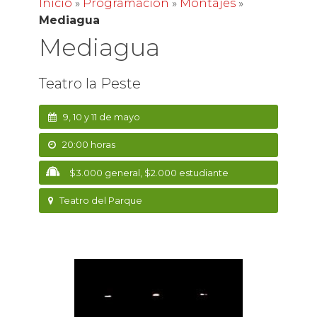
Inicio
»
Programación
»
Montajes
»
Mediagua
Mediagua
Teatro la Peste
9, 10 y 11 de mayo
20:00 horas
$3.000 general, $2.000 estudiante
Teatro del Parque