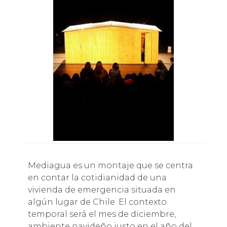
Mediagua es un montaje que se centra
en contar la cotidianidad de una
vivienda de emergencia situada en
algún lugar de Chile. El contexto
temporal será el mes de diciembre,
ambiente navideño justo en el año del