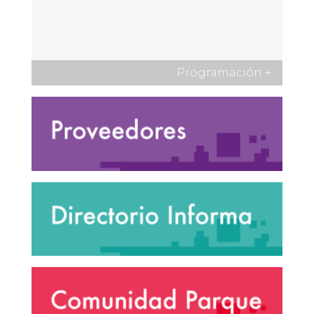
Programación
+