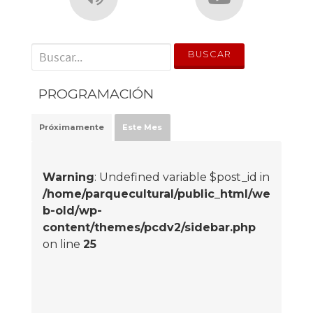
' . __('Search for:') . '
PROGRAMACIÓN
Próximamente
Este Mes
Warning
: Undefined variable $post_id in
/home/parquecultural/public_html/we
b-old/wp-
content/themes/pcdv2/sidebar.php
on line
25