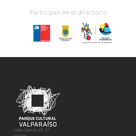
Participan en el directorio
Calle Cárcel 471, C°
Cárcel