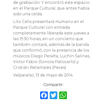
de grabación. Y encontró este espacio
en el Parque Cultural, que antes había
sido una celda.
Lito Celis presentará Humano en el
Parque Cultural con entrada
completamente liberada este jueves a
las 19:30 horas, en un concierto que
también contará, además de la banda
que conformó, con la presencia de los
músicos Diego Peralta, Luchín Salinas,
Víctor Fabio (Sonora Patocarlo) y
Cristián Retamales (Peces).
Valparaíso, 13 de mayo de 2014.
Compartir:
F
T
W
a
w
h