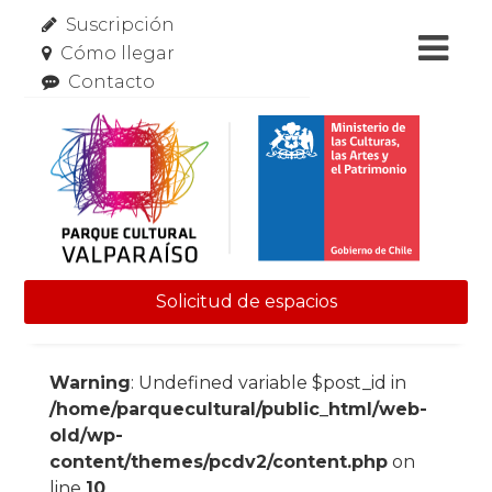
Suscripción
Cómo llegar
Contacto
Solicitud de espacios
Skip to content
Warning
: Undefined variable $post_id in
/home/parquecultural/public_html/web-
old/wp-
content/themes/pcdv2/content.php
on
line
10