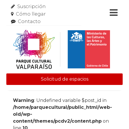
Suscripción
Cómo llegar
Contacto
Solicitud de espacios
Skip to content
Warning
: Undefined variable $post_id in
/home/parquecultural/public_html/web-
old/wp-
content/themes/pcdv2/content.php
on
line
10