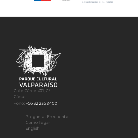
Calle Cárcel 471, C°
Cárcel
Fono:
+56 32 235 9400
Preguntas Frecuentes
Cómo llegar
English