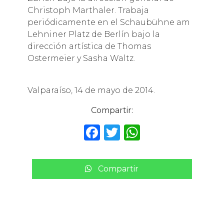
Christoph Marthaler. Trabaja
periódicamente en el Schaubühne am
Lehniner Platz de Berlín bajo la
dirección artística de Thomas
Ostermeier y Sasha Waltz.
Valparaíso, 14 de mayo de 2014.
Compartir:
F
T
W
a
w
h
c
it
a
Compartir
e
te
ts
b
r
A
o
p