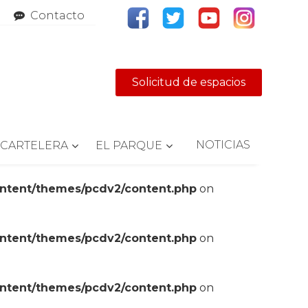
Contacto
Solicitud de espacios
NOTICIAS
CARTELERA
EL PARQUE
ontent/themes/pcdv2/content.php
on
ontent/themes/pcdv2/content.php
on
ontent/themes/pcdv2/content.php
on