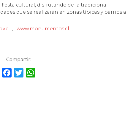
fiesta cultural, disfrutando de la tradicional
vidades que se realizarán en zonas típicas y barrios a
v.cl
,
www.monumentos.cl
Compartir:
F
T
W
a
w
h
c
it
a
e
te
ts
b
r
A
o
p
o
p