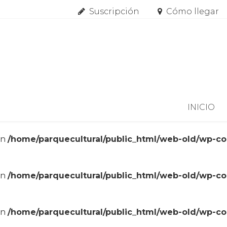
Suscripción
Cómo llegar
Skip to content
INICIO
in
/home/parquecultural/public_html/web-old/wp-c
in
/home/parquecultural/public_html/web-old/wp-c
in
/home/parquecultural/public_html/web-old/wp-c