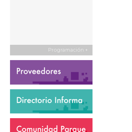
Programación
+