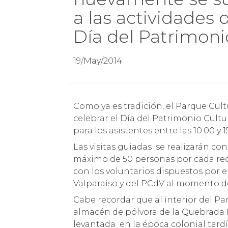
a las actividades 
Día del Patrimoni
19/May/2014
Como ya es tradición, el Parque Cultural de Valparaíso – PCdV- abrirá sus puertas para
celebrar el Día del Patrimonio Cultu
para los asistentes entre las 10:00 
Las visitas guiadas se realizarán c
máximo de 50 personas por cada rec
con los voluntarios dispuestos por
Valparaíso y del PCdV al momento de 
Cabe recordar que al interior del Pa
almacén de pólvora de la Quebrada 
levantada en la época colonial tardía