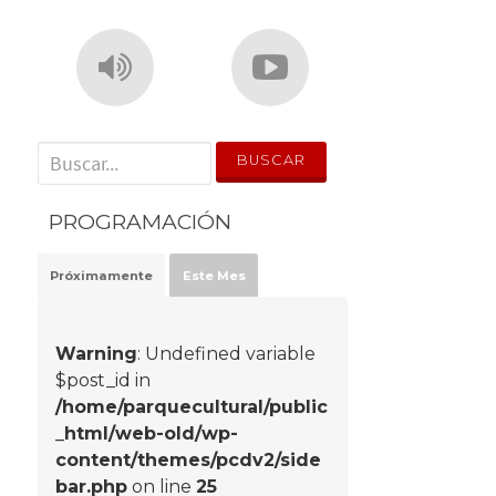
' . __('Search for:') . '
PROGRAMACIÓN
Próximamente
Este Mes
Warning
: Undefined variable
$post_id in
/home/parquecultural/public
_html/web-old/wp-
content/themes/pcdv2/side
bar.php
on line
25