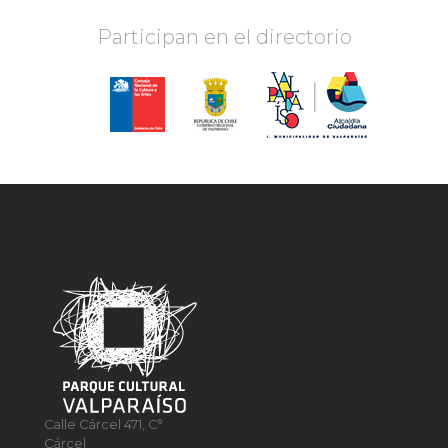
Participan en el directorio
Calle Cárcel 471, C°
Cárcel