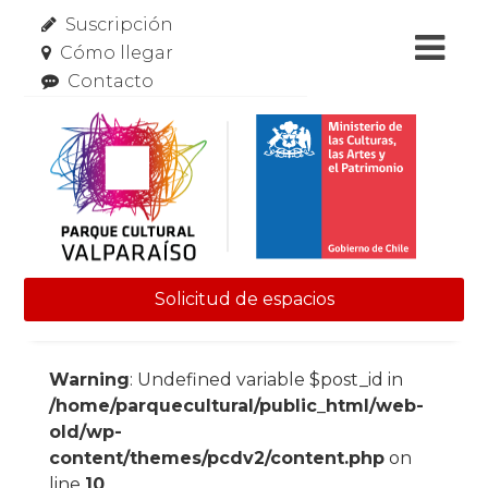
Suscripción
Cómo llegar
Contacto
Solicitud de espacios
Skip to content
Warning
: Undefined variable $post_id in
/home/parquecultural/public_html/web-
old/wp-
content/themes/pcdv2/content.php
on
line
10