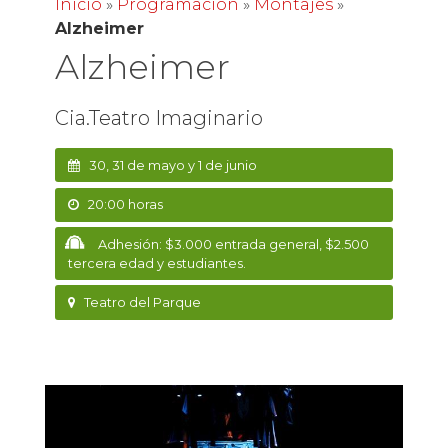
Inicio
»
Programación
»
Montajes
»
Alzheimer
Alzheimer
Cia.Teatro Imaginario
30, 31 de mayo y 1 de junio
20:00 horas
Adhesión: $3.000 entrada general, $2.500
tercera edad y estudiantes.
Teatro del Parque