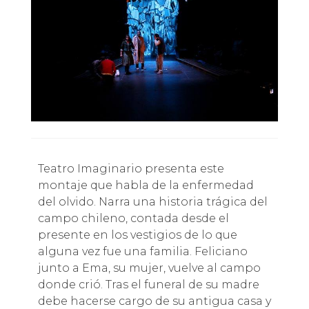
Teatro Imaginario presenta este
montaje que habla de la enfermedad
del olvido. Narra una historia trágica del
campo chileno, contada desde el
presente en los vestigios de lo que
alguna vez fue una familia. Feliciano
junto a Ema, su mujer, vuelve al campo
donde crió. Tras el funeral de su madre
debe hacerse cargo de su antigua casa y