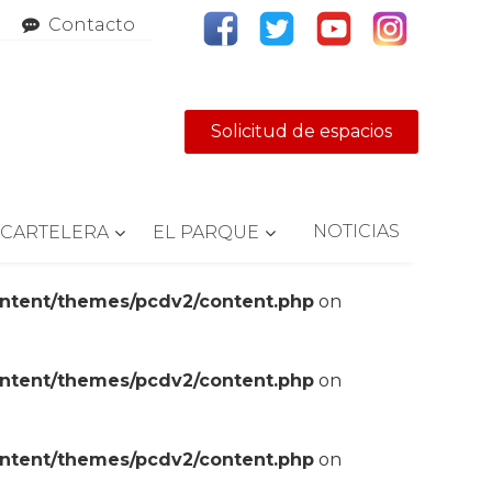
Contacto
Solicitud de espacios
NOTICIAS
CARTELERA
EL PARQUE
ontent/themes/pcdv2/content.php
on
ontent/themes/pcdv2/content.php
on
ontent/themes/pcdv2/content.php
on