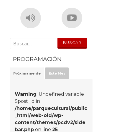
' . __('Search for:') . '
PROGRAMACIÓN
Próximamente
Este Mes
Warning
: Undefined variable
$post_id in
/home/parquecultural/public
_html/web-old/wp-
content/themes/pcdv2/side
bar.php
on line
25