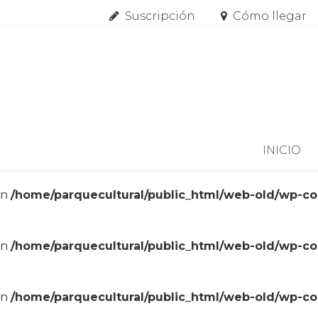
Suscripción
Cómo llegar
Skip to content
INICIO
in
/home/parquecultural/public_html/web-old/wp-c
in
/home/parquecultural/public_html/web-old/wp-c
in
/home/parquecultural/public_html/web-old/wp-c