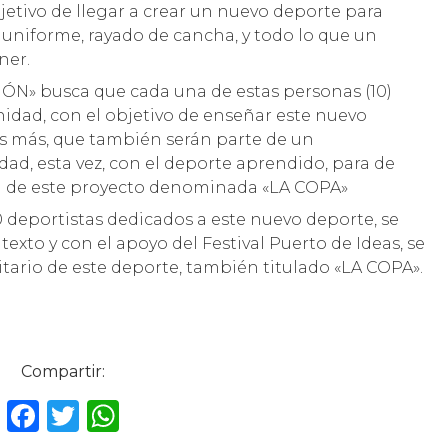
bjetivo de llegar a crear un nuevo deporte para
 uniforme, rayado de cancha, y todo lo que un
ner.
N» busca que cada una de estas personas (10)
idad, con el objetivo de enseñar este nuevo
s más, que también serán parte de un
dad, esta vez, con el deporte aprendido, para de
apa de este proyecto denominada «LA COPA»
0 deportistas dedicados a este nuevo deporte, se
texto y con el apoyo del Festival Puerto de Ideas, se
rio de este deporte, también titulado «LA COPA».
Compartir:
F
T
W
a
w
h