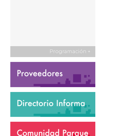
Programación
+